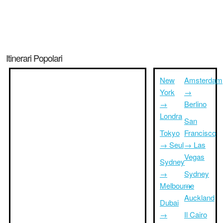
Itinerari Popolari
New
Amsterdam
York
→
→
Berlino
Londra
San
Tokyo
Francisco
→ Seul
→ Las
Vegas
Sydney
→
Sydney
Melbourne
→
Auckland
Dubai
→
Il Cairo