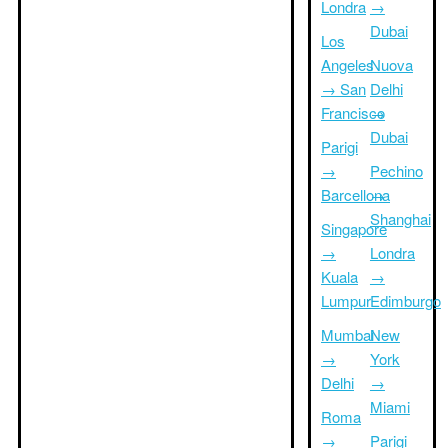
Londra
→
Dubai
Los
Angeles
Nuova
→ San
Delhi
Francisco
→
Dubai
Parigi
→
Pechino
Barcellona
→
Shanghai
Singapore
→
Londra
Kuala
→
Lumpur
Edimburgo
Mumbai
New
→
York
Delhi
→
Miami
Roma
→
Parigi