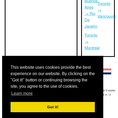
Buenos
Toronto
Aires
→
→ Rio
Vancouver
De
Janeiro
Toronto
→
Montreal
Altre lingue:
This website uses cookies provide the best
experience on our website. By clicking on the
"Got it!" button or continuing browsing the
site, you agree to the use of cookies.
Disclaimer: Le informazioni visualizzate su questo sito è la nostra migliore stima e per il vostro
Learn more
riferimento soltanto.Triptimeto.com non è responsabile di eventuali ritardi viaggio e / o
conseguenti danni provocato dalle informazioni fornite.
Got it!
Copyright 2015-2026
triptimeto.com
.
Contact Us
for feedback.