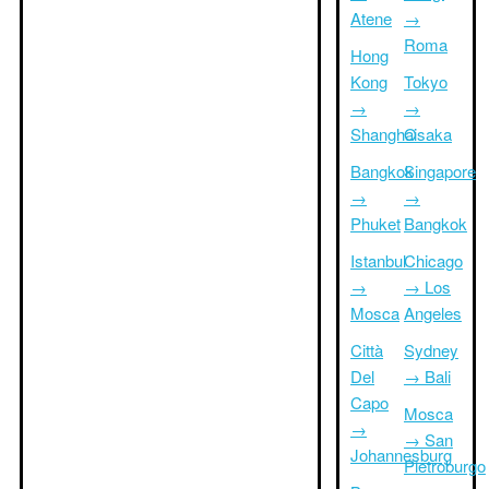
Atene
→
Roma
Hong
Kong
Tokyo
→
→
Shanghai
Osaka
Bangkok
Singapore
→
→
Phuket
Bangkok
Istanbul
Chicago
→
→ Los
Mosca
Angeles
Città
Sydney
Del
→ Bali
Capo
Mosca
→
→ San
Johannesburg
Pietroburgo