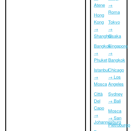
Atene
→
Roma
Hong
Kong
Tokyo
→
→
Shanghai
Osaka
Bangkok
Singapore
→
→
Phuket
Bangkok
Istanbul
Chicago
→
→ Los
Mosca
Angeles
Città
Sydney
Del
→ Bali
Capo
Mosca
→
→ San
Johannesburg
Pietroburgo