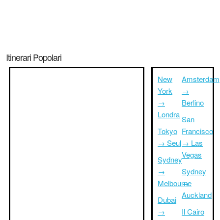
Itinerari Popolari
New
Amsterdam
York
→
→
Berlino
Londra
San
Tokyo
Francisco
→ Seul
→ Las
Vegas
Sydney
→
Sydney
Melbourne
→
Auckland
Dubai
→
Il Cairo