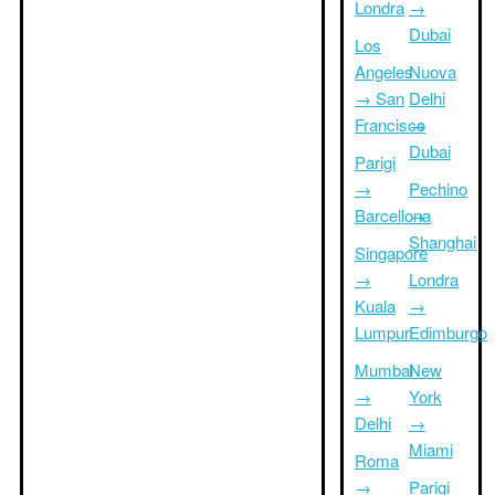
Londra
→
Dubai
Los
Angeles
Nuova
→ San
Delhi
Francisco
→
Dubai
Parigi
→
Pechino
Barcellona
→
Shanghai
Singapore
→
Londra
Kuala
→
Lumpur
Edimburgo
Mumbai
New
→
York
Delhi
→
Miami
Roma
→
Parigi