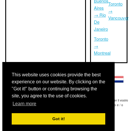
Buenos
Toronto
Aires
→
→ Rio
Vancouver
De
Janeiro
Toronto
→
Montreal
Altre lingue:
This website uses cookies provide the best
experience on our website. By clicking on the
"Got it!" button or continuing browsing the
site, you agree to the use of cookies.
Disclaimer: Le informazioni visualizzate su questo sito è la nostra migliore stima e per il vostro
Learn more
riferimento soltanto.Triptimeto.com non è responsabile di eventuali ritardi viaggio e / o
conseguenti danni provocato dalle informazioni fornite.
Got it!
Copyright 2015-2026
triptimeto.com
.
Contact Us
for feedback.