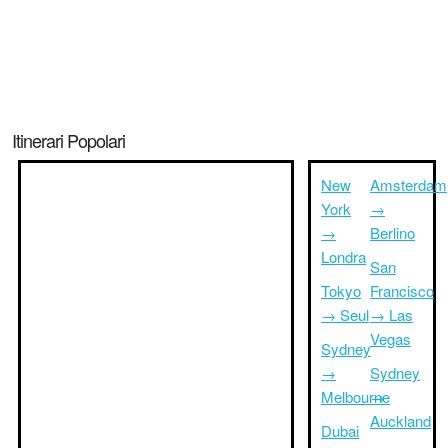
Itinerari Popolari
New
Amsterdam
York
→
→
Berlino
Londra
San
Tokyo
Francisco
→ Seul
→ Las
Vegas
Sydney
→
Sydney
Melbourne
→
Auckland
Dubai