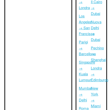
→
Il Cairo
Londra
→
Dubai
Los
Angeles
Nuova
→ San
Delhi
Francisco
→
Dubai
Parigi
→
Pechino
Barcellona
→
Shanghai
Singapore
→
Londra
Kuala
→
Lumpur
Edimburgo
Mumbai
New
→
York
Delhi
→
Miami
Roma