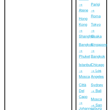
→
Parigi
Atene
→
Roma
Hong
Kong
Tokyo
→
→
Shanghai
Osaka
Bangkok
Singapore
→
→
Phuket
Bangkok
Istanbul
Chicago
→
→ Los
Mosca
Angeles
Città
Sydney
Del
→ Bali
Capo
Mosca
→
→ San
Johannesburg