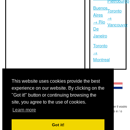
Pietroburgo
Buenos
Toronto
Aires
→
→ Rio
Vancouver
De
Janeiro
Toronto
→
Montreal
Altre lingue:
This website uses cookies provide the best
experience on our website. By clicking on the
"Got it!" button or continuing browsing the
site, you agree to the use of cookies.
Disclaimer: Le informazioni visualizzate su questo sito è la nostra migliore stima e per il vostro
Learn more
riferimento soltanto.Triptimeto.com non è responsabile di eventuali ritardi viaggio e / o
conseguenti danni provocato dalle informazioni fornite.
Got it!
Copyright 2015-2026
triptimeto.com
.