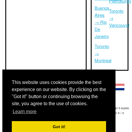
Pietroburgo
Buenos
Toronto
Aires
→
→ Rio
Vancouver
De
Janeiro
Toronto
→
Montreal
Altre lingue:
This website uses cookies provide the best
experience on our website. By clicking on the
"Got it!" button or continuing browsing the
site, you agree to the use of cookies.
Disclaimer: Le informazioni visualizzate su questo sito è la nostra migliore stima e per il vostro
Learn more
riferimento soltanto.Triptimeto.com non è responsabile di eventuali ritardi viaggio e / o
conseguenti danni provocato dalle informazioni fornite.
Got it!
Copyright 2015-2026
triptimeto.com
.