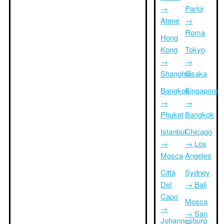
→
Parigi
Atene
→
Roma
Hong
Kong
Tokyo
→
→
Shanghai
Osaka
Bangkok
Singapore
→
→
Phuket
Bangkok
Istanbul
Chicago
→
→ Los
Mosca
Angeles
Città
Sydney
Del
→ Bali
Capo
Mosca
→
→ San
Johannesburg