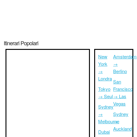
Itinerari Popolari
New
Amsterdam
York
→
→
Berlino
Londra
San
Tokyo
Francisco
→ Seul
→ Las
Vegas
Sydney
→
Sydney
Melbourne
→
Auckland
Dubai