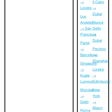
→
Il Cairo
Londra
→
Dubai
Los
Angeles
Nuova
→ San
Delhi
Francisco
→
Dubai
Parigi
→
Pechino
Barcellona
→
Shanghai
Singapore
→
Londra
Kuala
→
Lumpur
Edimburgo
Mumbai
New
→
York
Delhi
→
Miami
Roma