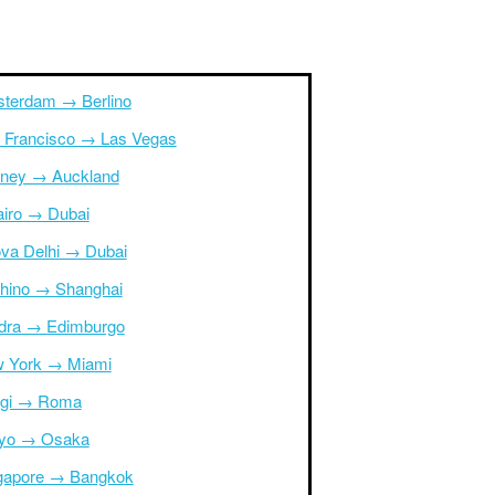
terdam → Berlino
 Francisco → Las Vegas
ney → Auckland
Cairo → Dubai
va Delhi → Dubai
hino → Shanghai
dra → Edimburgo
 York → Miami
igi → Roma
yo → Osaka
gapore → Bangkok