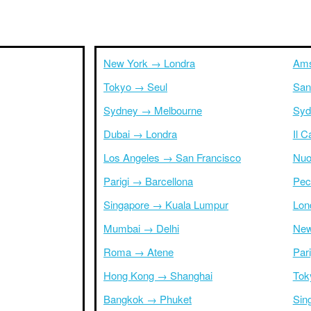
New York → Londra
Ams
Tokyo → Seul
San
Sydney → Melbourne
Syd
Dubai → Londra
Il 
Los Angeles → San Francisco
Nuo
Parigi → Barcellona
Pec
Singapore → Kuala Lumpur
Lon
Mumbai → Delhi
New
Roma → Atene
Par
Hong Kong → Shanghai
Tok
Bangkok → Phuket
Sin