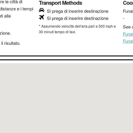
re le città di
Transport Methods
Coo
distanze e i tempi
Si prega di inserire destinazione
Funaf
i alla
Si prega di inserire destinazione
-
* Assumendo velocità dell'aria pari a 500 mph e
See a
30 minuti tempo di taxi.
azione.
Funa
Funaf
l risultato.