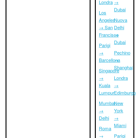
Londra
→
Dubai
Los
Angeles
Nuova
→ San
Delhi
Francisco
→
Dubai
Parigi
→
Pechino
Barcellona
→
Shanghai
Singapore
→
Londra
Kuala
→
Lumpur
Edimburgo
Mumbai
New
→
York
Delhi
→
Miami
Roma
→
Parigi