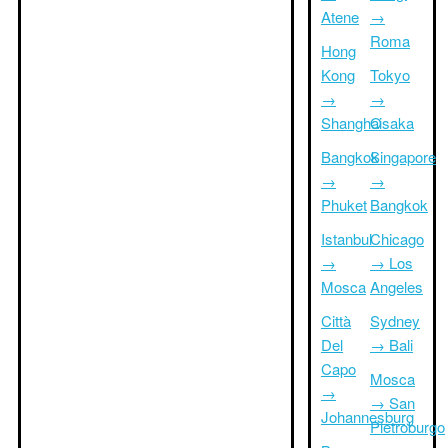
Atene
→
Roma
Hong
Kong
Tokyo
→
→
Shanghai
Osaka
Bangkok
Singapore
→
→
Phuket
Bangkok
Istanbul
Chicago
→
→ Los
Mosca
Angeles
Città
Sydney
Del
→ Bali
Capo
Mosca
→
→ San
Johannesburg
Pietroburgo