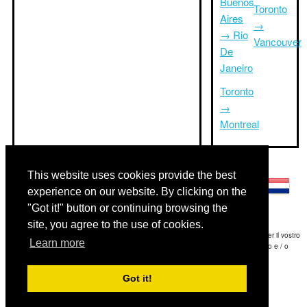
Buenos
Toronto
Aires
→
→ Rio
Vancouver
De
Janeiro
Toronto
→
Montreal
Altre lingue:
This website uses cookies provide the best
experience on our website. By clicking on the
"Got it!" button or continuing browsing the
site, you agree to the use of cookies.
Disclaimer: Le informazioni visualizzate su questo sito è la nostra migliore stima e per il vostro
Learn more
riferimento soltanto.Triptimeto.com non è responsabile di eventuali ritardi viaggio e / o
conseguenti danni provocato dalle informazioni fornite.
Got it!
Copyright 2015-2026
triptimeto.com
.
Contact Us
for feedback.