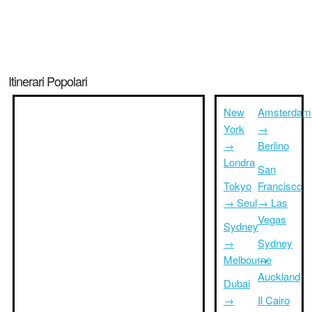
Itinerari Popolari
New
Amsterdam
York
→
→
Berlino
Londra
San
Tokyo
Francisco
→ Seul
→ Las
Vegas
Sydney
→
Sydney
Melbourne
→
Auckland
Dubai
→
Il Cairo