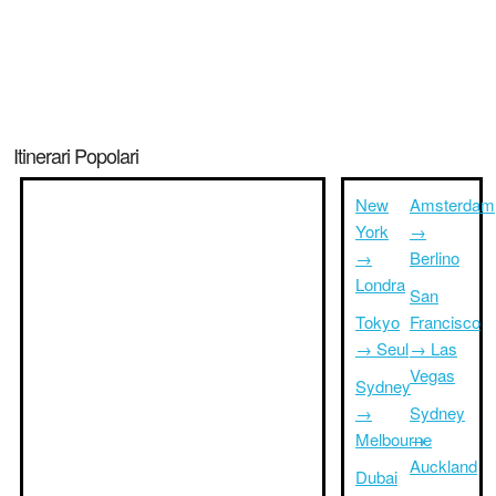
Itinerari Popolari
New
Amsterdam
York
→
→
Berlino
Londra
San
Tokyo
Francisco
→ Seul
→ Las
Vegas
Sydney
→
Sydney
Melbourne
→
Auckland
Dubai