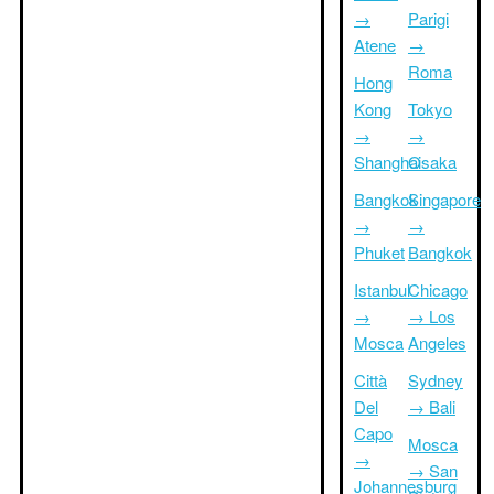
→
Parigi
Atene
→
Roma
Hong
Kong
Tokyo
→
→
Shanghai
Osaka
Bangkok
Singapore
→
→
Phuket
Bangkok
Istanbul
Chicago
→
→ Los
Mosca
Angeles
Città
Sydney
Del
→ Bali
Capo
Mosca
→
→ San
Johannesburg