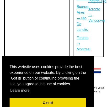
Pietroburgo
Buenos
Toronto
Aires
→
→ Rio
Vancouver
De
Janeiro
Toronto
→
Montreal
Altre lingue:
This website uses cookies provide the best
experience on our website. By clicking on the
"Got it!" button or continuing browsing the
site, you agree to the use of cookies.
Disclaimer: Le informazioni visualizzate su questo sito è la nostra migliore stima e per il vostro
Learn more
riferimento soltanto.Triptimeto.com non è responsabile di eventuali ritardi viaggio e / o
conseguenti danni provocato dalle informazioni fornite.
Got it!
Copyright 2015-2026
triptimeto.com
.