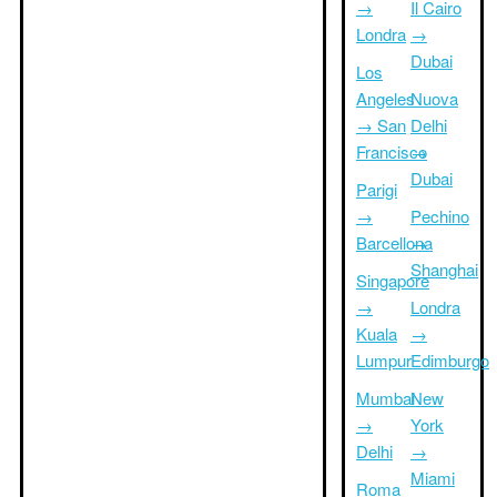
→
Il Cairo
Londra
→
Dubai
Los
Angeles
Nuova
→ San
Delhi
Francisco
→
Dubai
Parigi
→
Pechino
Barcellona
→
Shanghai
Singapore
→
Londra
Kuala
→
Lumpur
Edimburgo
Mumbai
New
→
York
Delhi
→
Miami
Roma