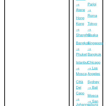
→
Parigi
Atene
→
Roma
Hong
Kong
Tokyo
→
→
Shanghai
Osaka
Bangkok
Singapore
→
→
Phuket
Bangkok
Istanbul
Chicago
→
→ Los
Mosca
Angeles
Città
Sydney
Del
→ Bali
Capo
Mosca
→
→ San
Johannesburg