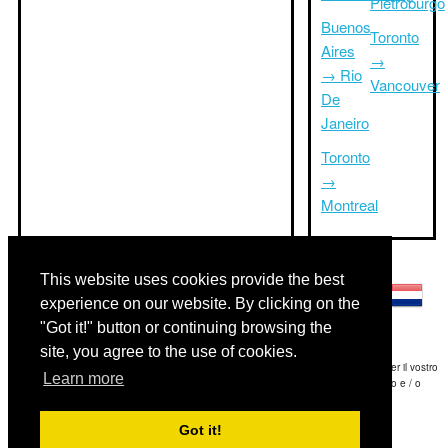
Pietroburgo
Buenos
Toronto
Aires
→
→ Rio
Vancouver
De
Janeiro
Toronto
→
Montreal
Altre lingue:
This website uses cookies provide the best
experience on our website. By clicking on the
"Got it!" button or continuing browsing the
site, you agree to the use of cookies.
Disclaimer: Le informazioni visualizzate su questo sito è la nostra migliore stima e per il vostro
Learn more
riferimento soltanto.Triptimeto.com non è responsabile di eventuali ritardi viaggio e / o
conseguenti danni provocato dalle informazioni fornite.
Got it!
Copyright 2015-2026
triptimeto.com
.