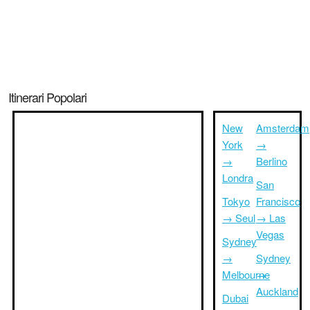
Itinerari Popolari
New
Amsterdam
York
→
→
Berlino
Londra
San
Tokyo
Francisco
→ Seul
→ Las
Vegas
Sydney
→
Sydney
Melbourne
→
Auckland
Dubai