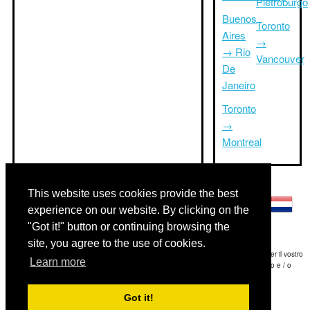
Pietroburgo
Buenos
Toronto
Aires
→
→ Rio
Vancouver
De
Janeiro
Toronto
→
Montreal
Altre lingue:
This website uses cookies provide the best
experience on our website. By clicking on the
"Got it!" button or continuing browsing the
site, you agree to the use of cookies.
Disclaimer: Le informazioni visualizzate su questo sito è la nostra migliore stima e per il vostro
Learn more
riferimento soltanto.Triptimeto.com non è responsabile di eventuali ritardi viaggio e / o
conseguenti danni provocato dalle informazioni fornite.
Got it!
Copyright 2015-2026
triptimeto.com
.