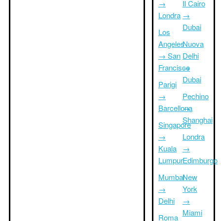
→
Il Cairo
Londra
→
Dubai
Los
Angeles
Nuova
→ San
Delhi
Francisco
→
Dubai
Parigi
→
Pechino
Barcellona
→
Shanghai
Singapore
→
Londra
Kuala
→
Lumpur
Edimburgo
Mumbai
New
→
York
Delhi
→
Miami
Roma