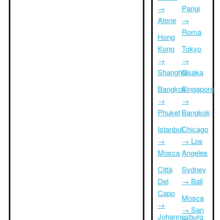
→
Parigi
Atene
→
Roma
Hong
Kong
Tokyo
→
→
Shanghai
Osaka
Bangkok
Singapore
→
→
Phuket
Bangkok
Istanbul
Chicago
→
→ Los
Mosca
Angeles
Città
Sydney
Del
→ Bali
Capo
Mosca
→
→ San
Johannesburg