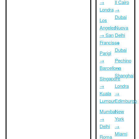
→
Il Cairo
Londra
→
Dubai
Los
Angeles
Nuova
→ San
Delhi
Francisco
→
Dubai
Parigi
→
Pechino
Barcellona
→
Shanghai
Singapore
→
Londra
Kuala
→
Lumpur
Edimburgo
Mumbai
New
→
York
Delhi
→
Miami
Roma