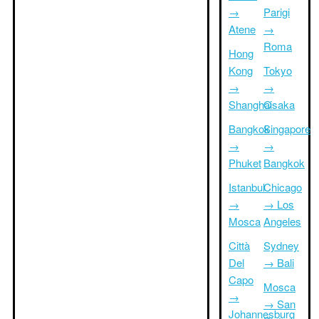
→
Parigi
Atene
→
Roma
Hong
Kong
Tokyo
→
→
Shanghai
Osaka
Bangkok
Singapore
→
→
Phuket
Bangkok
Istanbul
Chicago
→
→ Los
Mosca
Angeles
Città
Sydney
Del
→ Bali
Capo
Mosca
→
→ San
Johannesburg