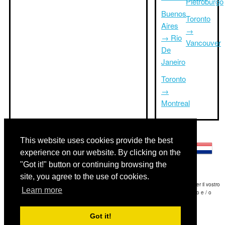
Pietroburgo
Buenos
Toronto
Aires
→
→ Rio
Vancouver
De
Janeiro
Toronto
→
Montreal
Altre lingue:
This website uses cookies provide the best
experience on our website. By clicking on the
"Got it!" button or continuing browsing the
site, you agree to the use of cookies.
Disclaimer: Le informazioni visualizzate su questo sito è la nostra migliore stima e per il vostro
Learn more
riferimento soltanto.Triptimeto.com non è responsabile di eventuali ritardi viaggio e / o
conseguenti danni provocato dalle informazioni fornite.
Got it!
Copyright 2015-2026
triptimeto.com
.