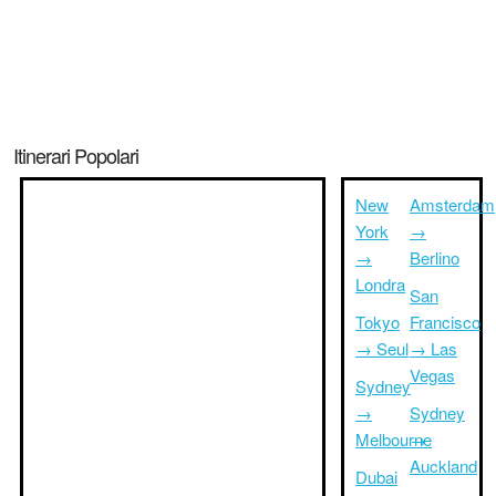
Itinerari Popolari
New
Amsterdam
York
→
→
Berlino
Londra
San
Tokyo
Francisco
→ Seul
→ Las
Vegas
Sydney
→
Sydney
Melbourne
→
Auckland
Dubai