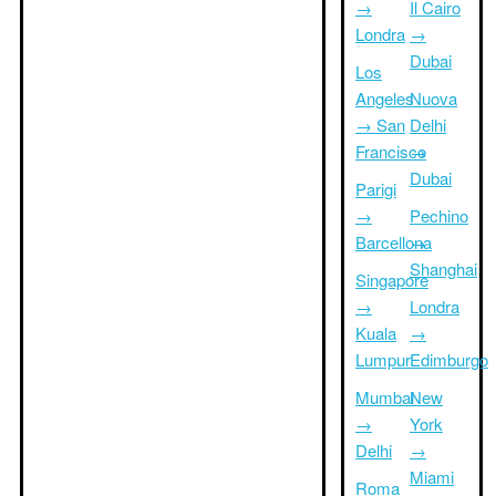
→
Il Cairo
Londra
→
Dubai
Los
Angeles
Nuova
→ San
Delhi
Francisco
→
Dubai
Parigi
→
Pechino
Barcellona
→
Shanghai
Singapore
→
Londra
Kuala
→
Lumpur
Edimburgo
Mumbai
New
→
York
Delhi
→
Miami
Roma