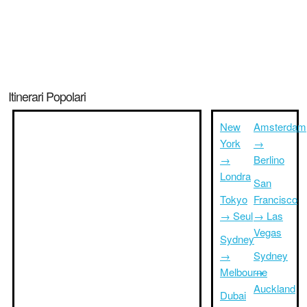
Itinerari Popolari
New
Amsterdam
York
→
→
Berlino
Londra
San
Tokyo
Francisco
→ Seul
→ Las
Vegas
Sydney
→
Sydney
Melbourne
→
Auckland
Dubai