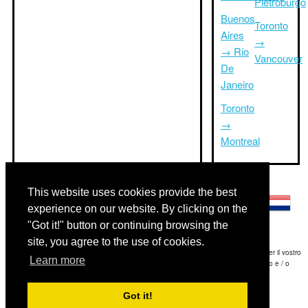
Pietroburgo
Buenos
Toronto
Aires
→
→ Rio
Vancouver
De
Janeiro
Toronto
→
Montreal
Altre lingue:
This website uses cookies provide the best
experience on our website. By clicking on the
"Got it!" button or continuing browsing the
site, you agree to the use of cookies.
Disclaimer: Le informazioni visualizzate su questo sito è la nostra migliore stima e per il vostro
Learn more
riferimento soltanto.Triptimeto.com non è responsabile di eventuali ritardi viaggio e / o
conseguenti danni provocato dalle informazioni fornite.
Got it!
Copyright 2015-2026
triptimeto.com
.