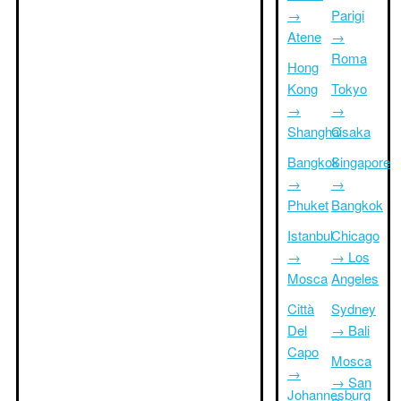
→
Parigi
Atene
→
Roma
Hong
Kong
Tokyo
→
→
Shanghai
Osaka
Bangkok
Singapore
→
→
Phuket
Bangkok
Istanbul
Chicago
→
→ Los
Mosca
Angeles
Città
Sydney
Del
→ Bali
Capo
Mosca
→
→ San
Johannesburg