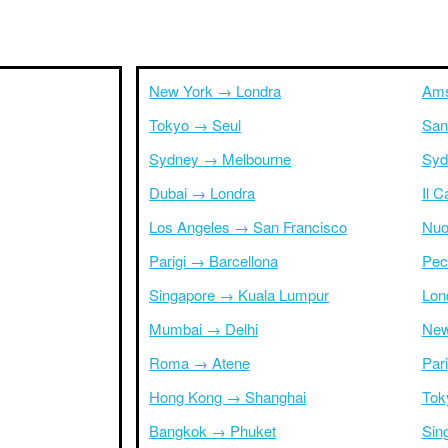
New York → Londra
Ams
Tokyo → Seul
San
Sydney → Melbourne
Syd
Dubai → Londra
Il 
Los Angeles → San Francisco
Nuo
Parigi → Barcellona
Pec
Singapore → Kuala Lumpur
Lon
Mumbai → Delhi
New
Roma → Atene
Par
Hong Kong → Shanghai
Tok
Bangkok → Phuket
Sin