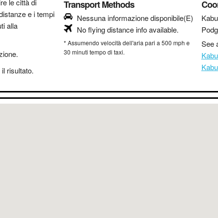
re le città di
Transport Methods
Coo
distanze e i tempi
Nessuna informazione disponibile(E)
Kabu
i alla
No flying distance info available.
Podg
* Assumendo velocità dell'aria pari a 500 mph e
See a
30 minuti tempo di taxi.
azione.
Kabu
Kabu
l risultato.