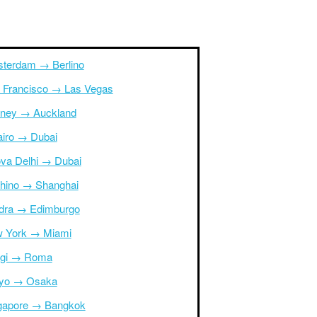
terdam → Berlino
 Francisco → Las Vegas
ney → Auckland
Cairo → Dubai
va Delhi → Dubai
hino → Shanghai
dra → Edimburgo
 York → Miami
igi → Roma
yo → Osaka
gapore → Bangkok