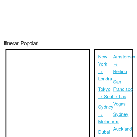
Itinerari Popolari
New
Amsterdam
York
→
→
Berlino
Londra
San
Tokyo
Francisco
→ Seul
→ Las
Vegas
Sydney
→
Sydney
Melbourne
→
Auckland
Dubai