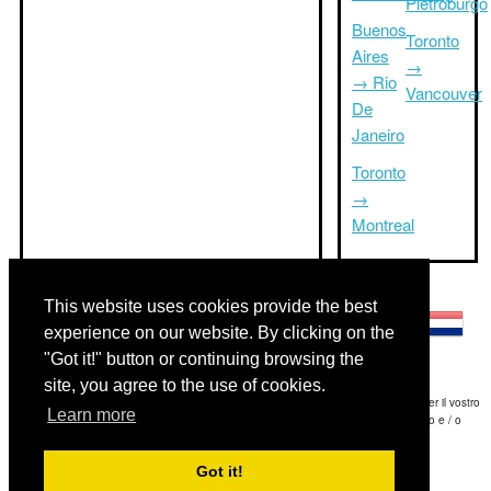
Pietroburgo
Buenos
Toronto
Aires
→
→ Rio
Vancouver
De
Janeiro
Toronto
→
Montreal
Altre lingue:
This website uses cookies provide the best
experience on our website. By clicking on the
"Got it!" button or continuing browsing the
site, you agree to the use of cookies.
Disclaimer: Le informazioni visualizzate su questo sito è la nostra migliore stima e per il vostro
Learn more
riferimento soltanto.Triptimeto.com non è responsabile di eventuali ritardi viaggio e / o
conseguenti danni provocato dalle informazioni fornite.
Got it!
Copyright 2015-2026
triptimeto.com
.