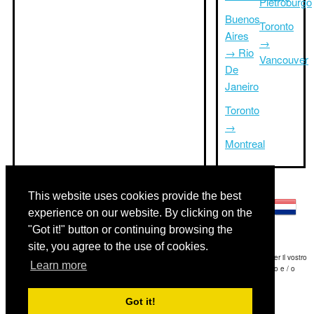
Pietroburgo
Buenos
Toronto
Aires
→
→ Rio
Vancouver
De
Janeiro
Toronto
→
Montreal
Altre lingue:
This website uses cookies provide the best
experience on our website. By clicking on the
"Got it!" button or continuing browsing the
site, you agree to the use of cookies.
Disclaimer: Le informazioni visualizzate su questo sito è la nostra migliore stima e per il vostro
Learn more
riferimento soltanto.Triptimeto.com non è responsabile di eventuali ritardi viaggio e / o
conseguenti danni provocato dalle informazioni fornite.
Got it!
Copyright 2015-2026
triptimeto.com
.