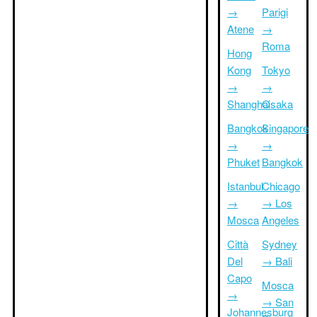
→
Parigi
Atene
→
Roma
Hong
Kong
Tokyo
→
→
Shanghai
Osaka
Bangkok
Singapore
→
→
Phuket
Bangkok
Istanbul
Chicago
→
→ Los
Mosca
Angeles
Città
Sydney
Del
→ Bali
Capo
Mosca
→
→ San
Johannesburg