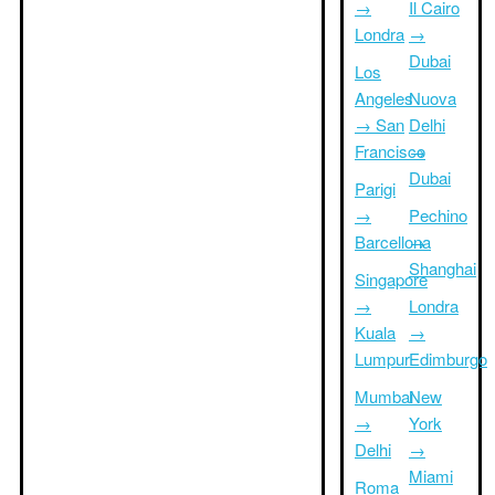
→
Il Cairo
Londra
→
Dubai
Los
Angeles
Nuova
→ San
Delhi
Francisco
→
Dubai
Parigi
→
Pechino
Barcellona
→
Shanghai
Singapore
→
Londra
Kuala
→
Lumpur
Edimburgo
Mumbai
New
→
York
Delhi
→
Miami
Roma