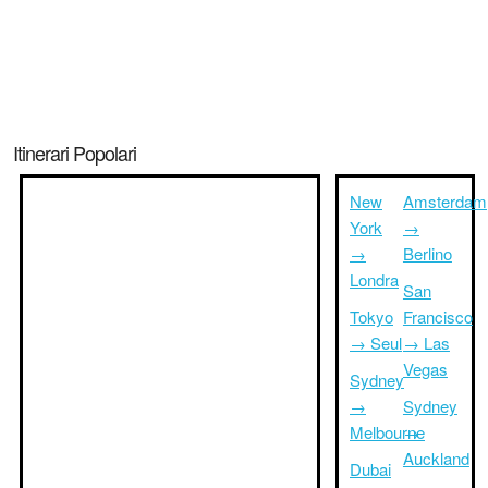
Itinerari Popolari
New
Amsterdam
York
→
→
Berlino
Londra
San
Tokyo
Francisco
→ Seul
→ Las
Vegas
Sydney
→
Sydney
Melbourne
→
Auckland
Dubai