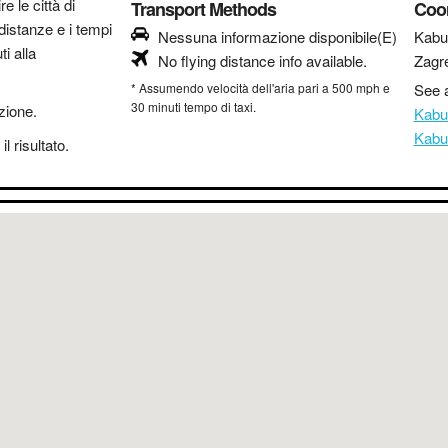
re le città di
Transport Methods
Coo
distanze e i tempi
Nessuna informazione disponibile(E)
Kabu
i alla
No flying distance info available.
Zagr
* Assumendo velocità dell'aria pari a 500 mph e
See a
30 minuti tempo di taxi.
azione.
Kabu
Kabu
l risultato.