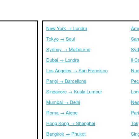
New York → Londra
Ams
Tokyo → Seul
San
Sydney → Melbourne
Syd
Dubai → Londra
Il 
Los Angeles → San Francisco
Nuo
Parigi → Barcellona
Pec
Singapore → Kuala Lumpur
Lon
Mumbai → Delhi
New
Roma → Atene
Par
Hong Kong → Shanghai
Tok
Bangkok → Phuket
Sin