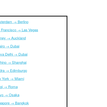
terdam → Berlino
 Francisco → Las Vegas
ney → Auckland
Cairo → Dubai
va Delhi → Dubai
hino → Shanghai
dra → Edimburgo
 York → Miami
igi → Roma
yo → Osaka
gapore → Bangkok