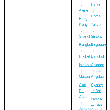
→
Parigi
Atene
→
Roma
Hong
Kong
Tokyo
→
→
Shanghai
Osaka
Bangkok
Singapore
→
→
Phuket
Bangkok
Istanbul
Chicago
→
→ Los
Mosca
Angeles
Città
Sydney
Del
→ Bali
Capo
Mosca
→
→ San
Johannesburg