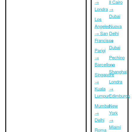
→
Il Cairo
Londra
→
Dubai
Los
Angeles
Nuova
→ San
Delhi
Francisco
→
Dubai
Parigi
→
Pechino
Barcellona
→
Shanghai
Singapore
→
Londra
Kuala
→
Lumpur
Edimburgo
Mumbai
New
→
York
Delhi
→
Miami
Roma