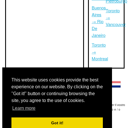
Pietroburgo
Buenos
Toronto
Aires
→
→ Rio
Vancouver
De
Janeiro
Toronto
→
Montreal
Altre lingue:
This website uses cookies provide the best
experience on our website. By clicking on the
"Got it!" button or continuing browsing the
site, you agree to the use of cookies.
Disclaimer: Le informazioni visualizzate su questo sito è la nostra migliore stima e per il vostro
Learn more
riferimento soltanto.Triptimeto.com non è responsabile di eventuali ritardi viaggio e / o
conseguenti danni provocato dalle informazioni fornite.
Got it!
Copyright 2015-2026
triptimeto.com
.