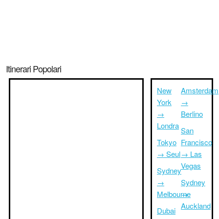
Itinerari Popolari
New
Amsterdam
York
→
→
Berlino
Londra
San
Tokyo
Francisco
→ Seul
→ Las
Vegas
Sydney
→
Sydney
Melbourne
→
Auckland
Dubai