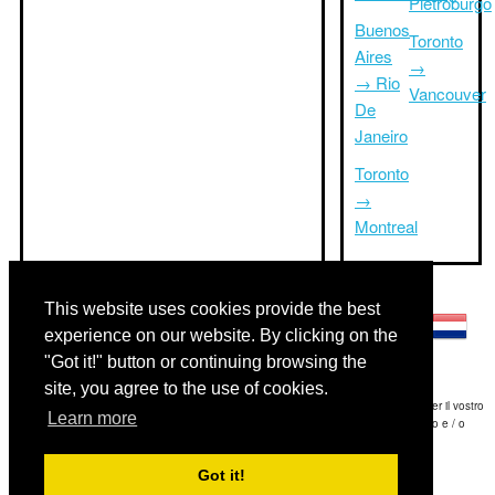
Pietroburgo
Buenos
Toronto
Aires
→
→ Rio
Vancouver
De
Janeiro
Toronto
→
Montreal
Altre lingue:
This website uses cookies provide the best
experience on our website. By clicking on the
"Got it!" button or continuing browsing the
site, you agree to the use of cookies.
Disclaimer: Le informazioni visualizzate su questo sito è la nostra migliore stima e per il vostro
Learn more
riferimento soltanto.Triptimeto.com non è responsabile di eventuali ritardi viaggio e / o
conseguenti danni provocato dalle informazioni fornite.
Got it!
Copyright 2015-2026
triptimeto.com
.