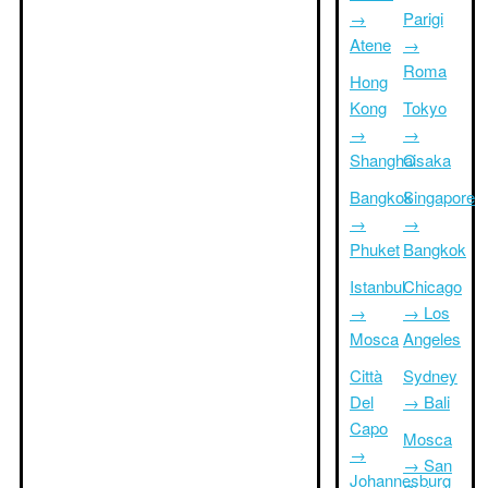
→
Parigi
Atene
→
Roma
Hong
Kong
Tokyo
→
→
Shanghai
Osaka
Bangkok
Singapore
→
→
Phuket
Bangkok
Istanbul
Chicago
→
→ Los
Mosca
Angeles
Città
Sydney
Del
→ Bali
Capo
Mosca
→
→ San
Johannesburg