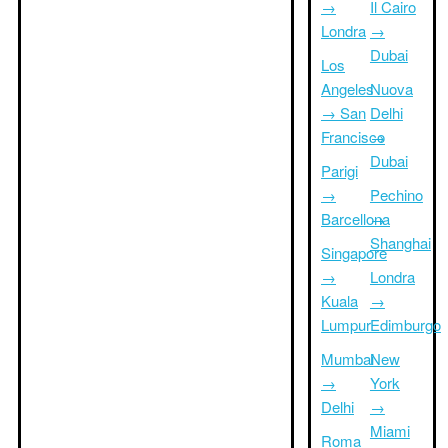
→
Il Cairo
Londra
→
Dubai
Los
Angeles
Nuova
→ San
Delhi
Francisco
→
Dubai
Parigi
→
Pechino
Barcellona
→
Shanghai
Singapore
→
Londra
Kuala
→
Lumpur
Edimburgo
Mumbai
New
→
York
Delhi
→
Miami
Roma