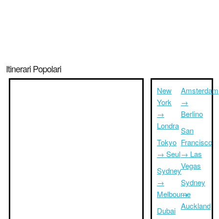
Itinerari Popolari
New
Amsterdam
York
→
→
Berlino
Londra
San
Tokyo
Francisco
→ Seul
→ Las
Vegas
Sydney
→
Sydney
Melbourne
→
Auckland
Dubai