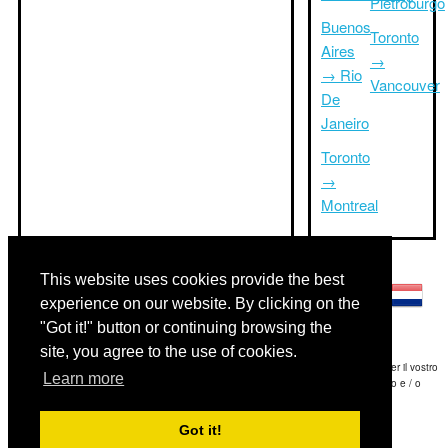
Pietroburgo
Buenos
Toronto
Aires
→
→ Rio
Vancouver
De
Janeiro
Toronto
→
Montreal
Altre lingue:
This website uses cookies provide the best
experience on our website. By clicking on the
"Got it!" button or continuing browsing the
site, you agree to the use of cookies.
Disclaimer: Le informazioni visualizzate su questo sito è la nostra migliore stima e per il vostro
Learn more
riferimento soltanto.Triptimeto.com non è responsabile di eventuali ritardi viaggio e / o
conseguenti danni provocato dalle informazioni fornite.
Got it!
Copyright 2015-2026
triptimeto.com
.