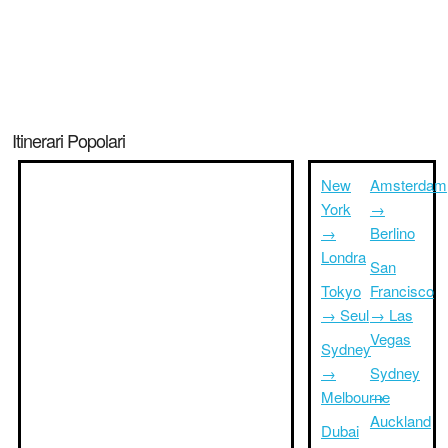
Itinerari Popolari
New
Amsterdam
York
→
→
Berlino
Londra
San
Tokyo
Francisco
→ Seul
→ Las
Vegas
Sydney
→
Sydney
Melbourne
→
Auckland
Dubai