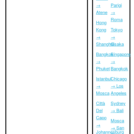
→
Parigi
Atene
→
Roma
Hong
Kong
Tokyo
→
→
Shanghai
Osaka
Bangkok
Singapore
→
→
Phuket
Bangkok
Istanbul
Chicago
→
→ Los
Mosca
Angeles
Città
Sydney
Del
→ Bali
Capo
Mosca
→
→ San
Johannesburg