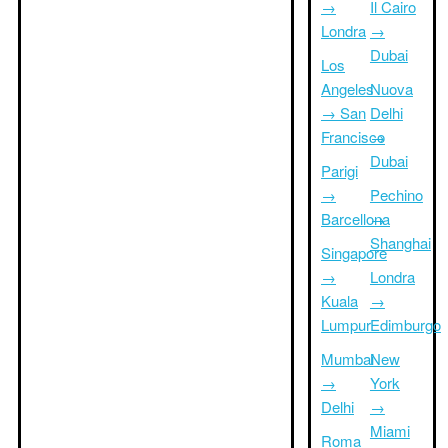
→
Il Cairo
Londra
→
Dubai
Los
Angeles
Nuova
→ San
Delhi
Francisco
→
Dubai
Parigi
→
Pechino
Barcellona
→
Shanghai
Singapore
→
Londra
Kuala
→
Lumpur
Edimburgo
Mumbai
New
→
York
Delhi
→
Miami
Roma