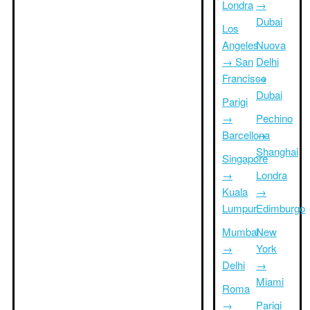
Londra
→
Dubai
Los
Angeles
Nuova
→ San
Delhi
Francisco
→
Dubai
Parigi
→
Pechino
Barcellona
→
Shanghai
Singapore
→
Londra
Kuala
→
Lumpur
Edimburgo
Mumbai
New
→
York
Delhi
→
Miami
Roma
→
Parigi