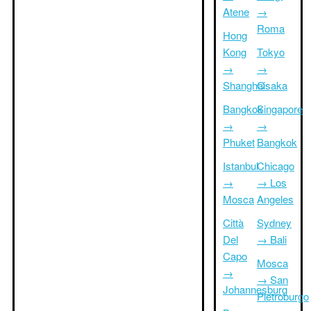
Atene
→
Roma
Hong
Kong
Tokyo
→
→
Shanghai
Osaka
Bangkok
Singapore
→
→
Phuket
Bangkok
Istanbul
Chicago
→
→ Los
Mosca
Angeles
Città
Sydney
Del
→ Bali
Capo
Mosca
→
→ San
Johannesburg
Pietroburgo