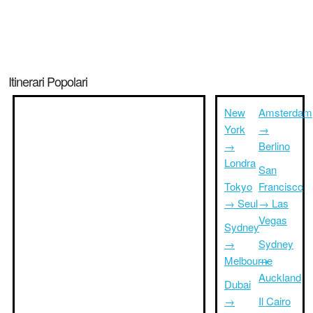
Itinerari Popolari
New
Amsterdam
York
→
→
Berlino
Londra
San
Tokyo
Francisco
→ Seul
→ Las
Vegas
Sydney
→
Sydney
Melbourne
→
Auckland
Dubai
→
Il Cairo