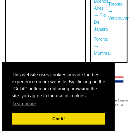
Buenos
Toronto
Aires
→
→ Rio
Vancouver
De
Janeiro
Toronto
→
Montreal
Altre lingue:
This website uses cookies provide the best
experience on our website. By clicking on the
"Got it!" button or continuing browsing the
site, you agree to the use of cookies.
Disclaimer: Le informazioni visualizzate su questo sito è la nostra migliore stima e per il vostro
Learn more
riferimento soltanto.Triptimeto.com non è responsabile di eventuali ritardi viaggio e / o
conseguenti danni provocato dalle informazioni fornite.
Got it!
Copyright 2015-2026
triptimeto.com
.
Contact Us
for feedback.