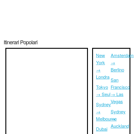
Itinerari Popolari
New
Amsterdam
York
→
→
Berlino
Londra
San
Tokyo
Francisco
→ Seul
→ Las
Vegas
Sydney
→
Sydney
Melbourne
→
Auckland
Dubai