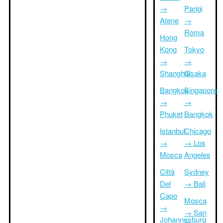
→
Parigi
Atene
→
Roma
Hong
Kong
Tokyo
→
→
Shanghai
Osaka
Bangkok
Singapore
→
→
Phuket
Bangkok
Istanbul
Chicago
→
→ Los
Mosca
Angeles
Città
Sydney
Del
→ Bali
Capo
Mosca
→
→ San
Johannesburg