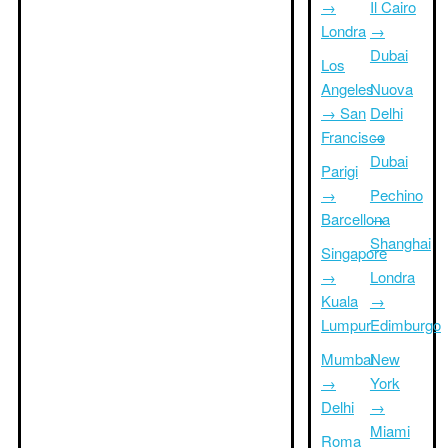
→
Il Cairo
Londra
→
Dubai
Los
Angeles
Nuova
→ San
Delhi
Francisco
→
Dubai
Parigi
→
Pechino
Barcellona
→
Shanghai
Singapore
→
Londra
Kuala
→
Lumpur
Edimburgo
Mumbai
New
→
York
Delhi
→
Miami
Roma