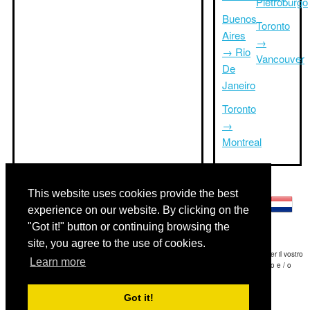
Pietroburgo
Buenos
Toronto
Aires
→
→ Rio
Vancouver
De
Janeiro
Toronto
→
Montreal
Altre lingue:
This website uses cookies provide the best
experience on our website. By clicking on the
"Got it!" button or continuing browsing the
site, you agree to the use of cookies.
Disclaimer: Le informazioni visualizzate su questo sito è la nostra migliore stima e per il vostro
Learn more
riferimento soltanto.Triptimeto.com non è responsabile di eventuali ritardi viaggio e / o
conseguenti danni provocato dalle informazioni fornite.
Got it!
Copyright 2015-2026
triptimeto.com
.