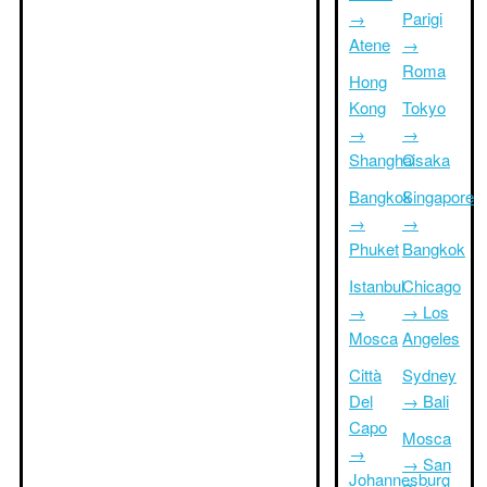
→
Parigi
Atene
→
Roma
Hong
Kong
Tokyo
→
→
Shanghai
Osaka
Bangkok
Singapore
→
→
Phuket
Bangkok
Istanbul
Chicago
→
→ Los
Mosca
Angeles
Città
Sydney
Del
→ Bali
Capo
Mosca
→
→ San
Johannesburg