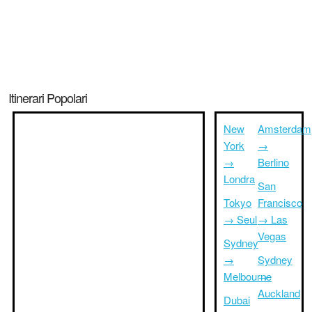
Itinerari Popolari
New
Amsterdam
York
→
→
Berlino
Londra
San
Tokyo
Francisco
→ Seul
→ Las
Vegas
Sydney
→
Sydney
Melbourne
→
Auckland
Dubai