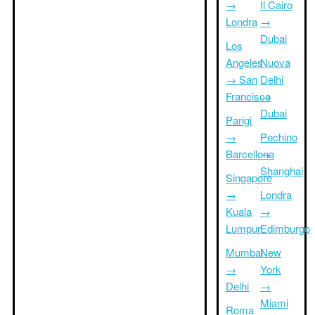
→
Il Cairo
Londra
→
Dubai
Los
Angeles
Nuova
→ San
Delhi
Francisco
→
Dubai
Parigi
→
Pechino
Barcellona
→
Shanghai
Singapore
→
Londra
Kuala
→
Lumpur
Edimburgo
Mumbai
New
→
York
Delhi
→
Miami
Roma