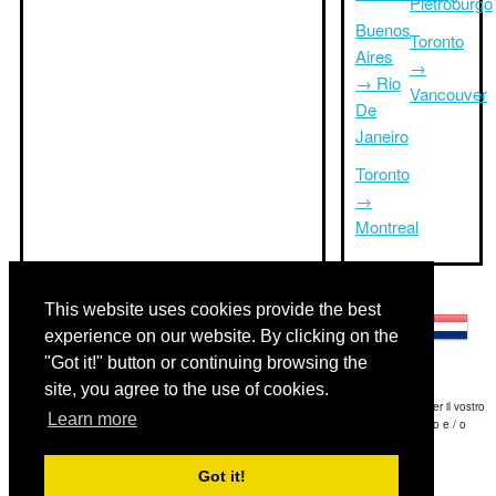
Pietroburgo
Buenos
Toronto
Aires
→
→ Rio
Vancouver
De
Janeiro
Toronto
→
Montreal
Altre lingue:
This website uses cookies provide the best
experience on our website. By clicking on the
"Got it!" button or continuing browsing the
site, you agree to the use of cookies.
Disclaimer: Le informazioni visualizzate su questo sito è la nostra migliore stima e per il vostro
Learn more
riferimento soltanto.Triptimeto.com non è responsabile di eventuali ritardi viaggio e / o
conseguenti danni provocato dalle informazioni fornite.
Got it!
Copyright 2015-2026
triptimeto.com
.