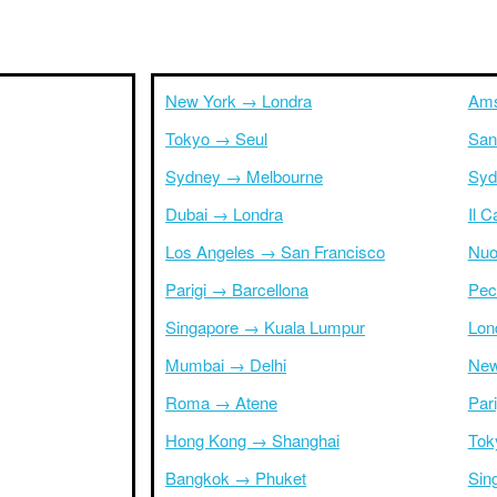
New York → Londra
Ams
Tokyo → Seul
San
Sydney → Melbourne
Syd
Dubai → Londra
Il 
Los Angeles → San Francisco
Nuo
Parigi → Barcellona
Pec
Singapore → Kuala Lumpur
Lon
Mumbai → Delhi
New
Roma → Atene
Par
Hong Kong → Shanghai
Tok
Bangkok → Phuket
Sin