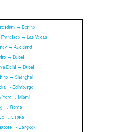
terdam → Berlino
 Francisco → Las Vegas
ney → Auckland
Cairo → Dubai
va Delhi → Dubai
hino → Shanghai
dra → Edimburgo
 York → Miami
igi → Roma
yo → Osaka
gapore → Bangkok