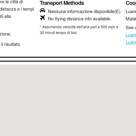
re le città di
Transport Methods
Coo
distanze e i tempi
Nessuna informazione disponibile(E)
Luan
i alla
No flying distance info available.
Mala
* Assumendo velocità dell'aria pari a 500 mph e
See a
30 minuti tempo di taxi.
azione.
Luan
Luan
l risultato.