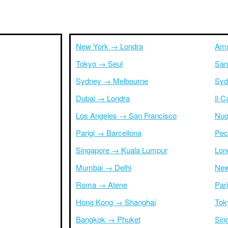
New York → Londra
Ams
Tokyo → Seul
San
Sydney → Melbourne
Syd
Dubai → Londra
Il 
Los Angeles → San Francisco
Nuo
Parigi → Barcellona
Pec
Singapore → Kuala Lumpur
Lon
Mumbai → Delhi
New
Roma → Atene
Par
Hong Kong → Shanghai
Tok
Bangkok → Phuket
Sin