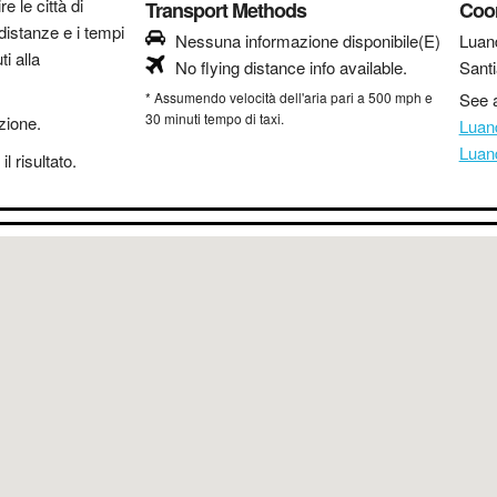
re le città di
Transport Methods
Coo
distanze e i tempi
Nessuna informazione disponibile(E)
Luan
i alla
No flying distance info available.
Sant
* Assumendo velocità dell'aria pari a 500 mph e
See a
30 minuti tempo di taxi.
azione.
Luan
Luan
l risultato.