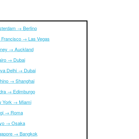
terdam → Berlino
 Francisco → Las Vegas
ney → Auckland
Cairo → Dubai
va Delhi → Dubai
hino → Shanghai
dra → Edimburgo
 York → Miami
igi → Roma
yo → Osaka
gapore → Bangkok