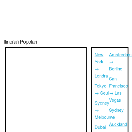
Itinerari Popolari
New
Amsterdam
York
→
→
Berlino
Londra
San
Tokyo
Francisco
→ Seul
→ Las
Vegas
Sydney
→
Sydney
Melbourne
→
Auckland
Dubai