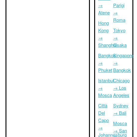
→
Parigi
Atene
→
Roma
Hong
Kong
Tokyo
→
→
Shanghai
Osaka
Bangkok
Singapore
→
→
Phuket
Bangkok
Istanbul
Chicago
→
→ Los
Mosca
Angeles
Città
Sydney
Del
→ Bali
Capo
Mosca
→
→ San
Johannesburg