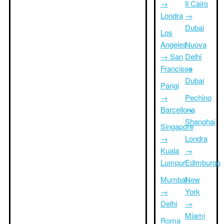
→
Il Cairo
Londra
→
Dubai
Los
Angeles
Nuova
→ San
Delhi
Francisco
→
Dubai
Parigi
→
Pechino
Barcellona
→
Shanghai
Singapore
→
Londra
Kuala
→
Lumpur
Edimburgo
Mumbai
New
→
York
Delhi
→
Miami
Roma