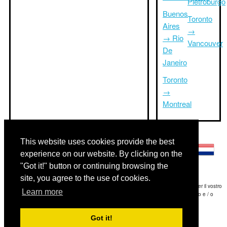
Pietroburgo
Buenos
Toronto
Aires
→
→ Rio
Vancouver
De
Janeiro
Toronto
→
Montreal
Altre lingue:
This website uses cookies provide the best
experience on our website. By clicking on the
"Got it!" button or continuing browsing the
site, you agree to the use of cookies.
Disclaimer: Le informazioni visualizzate su questo sito è la nostra migliore stima e per il vostro
Learn more
riferimento soltanto.Triptimeto.com non è responsabile di eventuali ritardi viaggio e / o
conseguenti danni provocato dalle informazioni fornite.
Got it!
Copyright 2015-2026
triptimeto.com
.