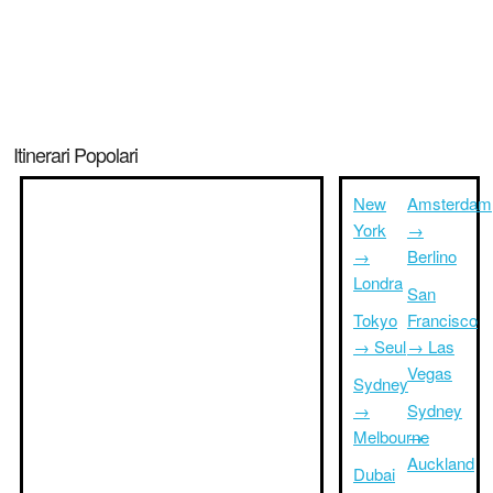
Itinerari Popolari
New
Amsterdam
York
→
→
Berlino
Londra
San
Tokyo
Francisco
→ Seul
→ Las
Vegas
Sydney
→
Sydney
Melbourne
→
Auckland
Dubai