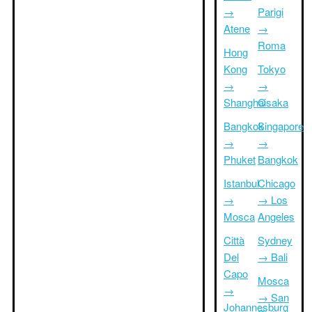
→
Parigi
Atene
→
Roma
Hong
Kong
Tokyo
→
→
Shanghai
Osaka
Bangkok
Singapore
→
→
Phuket
Bangkok
Istanbul
Chicago
→
→ Los
Mosca
Angeles
Città
Sydney
Del
→ Bali
Capo
Mosca
→
→ San
Johannesburg