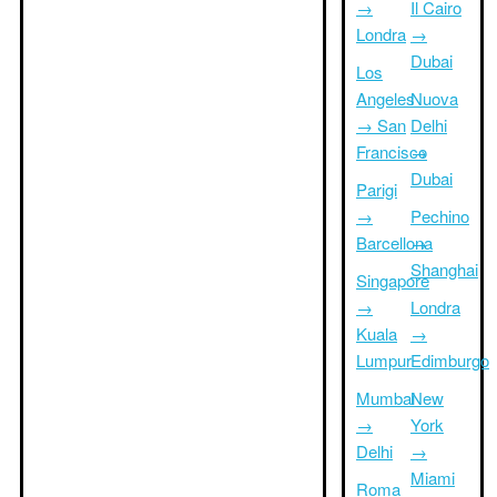
→
Il Cairo
Londra
→
Dubai
Los
Angeles
Nuova
→ San
Delhi
Francisco
→
Dubai
Parigi
→
Pechino
Barcellona
→
Shanghai
Singapore
→
Londra
Kuala
→
Lumpur
Edimburgo
Mumbai
New
→
York
Delhi
→
Miami
Roma