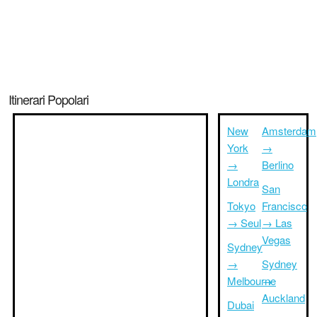
Itinerari Popolari
New
Amsterdam
York
→
→
Berlino
Londra
San
Tokyo
Francisco
→ Seul
→ Las
Vegas
Sydney
→
Sydney
Melbourne
→
Auckland
Dubai