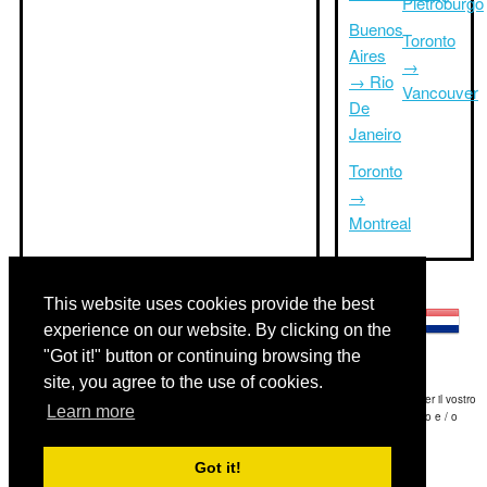
Pietroburgo
Buenos
Toronto
Aires
→
→ Rio
Vancouver
De
Janeiro
Toronto
→
Montreal
Altre lingue:
This website uses cookies provide the best
experience on our website. By clicking on the
"Got it!" button or continuing browsing the
site, you agree to the use of cookies.
Disclaimer: Le informazioni visualizzate su questo sito è la nostra migliore stima e per il vostro
Learn more
riferimento soltanto.Triptimeto.com non è responsabile di eventuali ritardi viaggio e / o
conseguenti danni provocato dalle informazioni fornite.
Got it!
Copyright 2015-2026
triptimeto.com
.