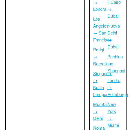
→
Il Cairo
Londra
→
Dubai
Los
Angeles
Nuova
→ San
Delhi
Francisco
→
Dubai
Parigi
→
Pechino
Barcellona
→
Shanghai
Singapore
→
Londra
Kuala
→
Lumpur
Edimburgo
Mumbai
New
→
York
Delhi
→
Miami
Roma