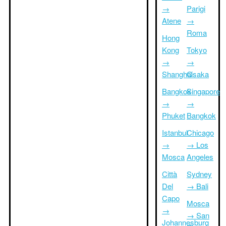
→
Parigi
Atene
→
Roma
Hong
Kong
Tokyo
→
→
Shanghai
Osaka
Bangkok
Singapore
→
→
Phuket
Bangkok
Istanbul
Chicago
→
→ Los
Mosca
Angeles
Città
Sydney
Del
→ Bali
Capo
Mosca
→
→ San
Johannesburg