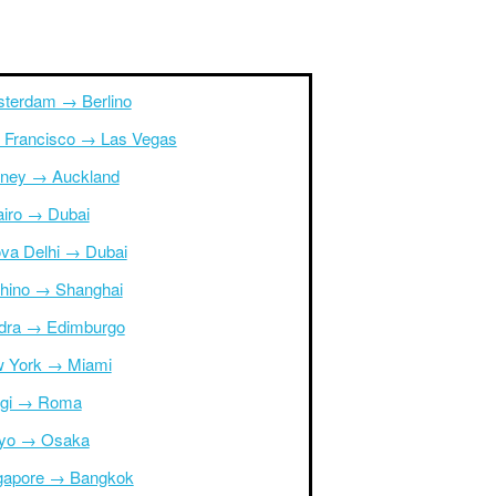
terdam → Berlino
 Francisco → Las Vegas
ney → Auckland
Cairo → Dubai
va Delhi → Dubai
hino → Shanghai
dra → Edimburgo
 York → Miami
igi → Roma
yo → Osaka
gapore → Bangkok