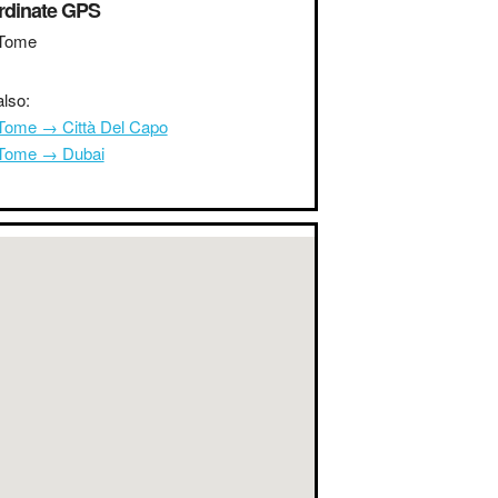
rdinate GPS
Tome
lso:
Tome → Città Del Capo
Tome → Dubai