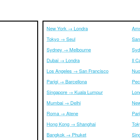
New York → Londra
Ams
Tokyo → Seul
San
Sydney → Melbourne
Syd
Dubai → Londra
Il 
Los Angeles → San Francisco
Nuo
Parigi → Barcellona
Pec
Singapore → Kuala Lumpur
Lon
Mumbai → Delhi
New
Roma → Atene
Par
Hong Kong → Shanghai
Tok
Bangkok → Phuket
Sin