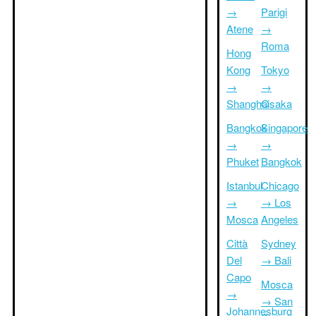
→
Parigi
Atene
→
Roma
Hong
Kong
Tokyo
→
→
Shanghai
Osaka
Bangkok
Singapore
→
→
Phuket
Bangkok
Istanbul
Chicago
→
→ Los
Mosca
Angeles
Città
Sydney
Del
→ Bali
Capo
Mosca
→
→ San
Johannesburg