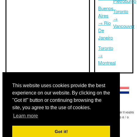
Pietroburgo
Buenos
Toronto
Aires
→
→ Rio
Vancouver
De
Janeiro
Toronto
→
Montreal
Altre lingue:
This website uses cookies provide the best
experience on our website. By clicking on the
"Got it!" button or continuing browsing the
site, you agree to the use of cookies.
Disclaimer: Le informazioni visualizzate su questo sito è la nostra migliore stima e per il vostro
Learn more
riferimento soltanto.Triptimeto.com non è responsabile di eventuali ritardi viaggio e / o
conseguenti danni provocato dalle informazioni fornite.
Got it!
Copyright 2015-2026
triptimeto.com
.