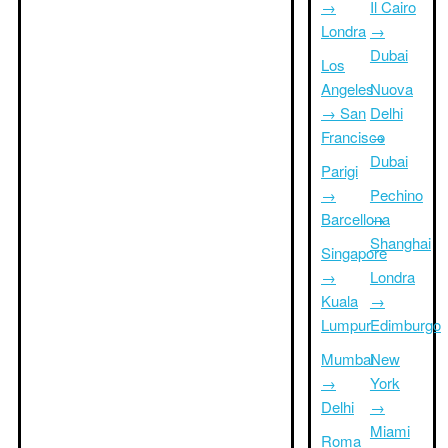
→
Il Cairo
Londra
→
Dubai
Los
Angeles
Nuova
→ San
Delhi
Francisco
→
Dubai
Parigi
→
Pechino
Barcellona
→
Shanghai
Singapore
→
Londra
Kuala
→
Lumpur
Edimburgo
Mumbai
New
→
York
Delhi
→
Miami
Roma