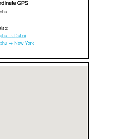
rdinate GPS
phu
lso:
phu → Dubai
phu → New York