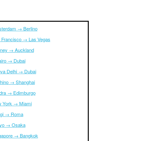
terdam → Berlino
 Francisco → Las Vegas
ney → Auckland
Cairo → Dubai
va Delhi → Dubai
hino → Shanghai
dra → Edimburgo
 York → Miami
igi → Roma
yo → Osaka
gapore → Bangkok