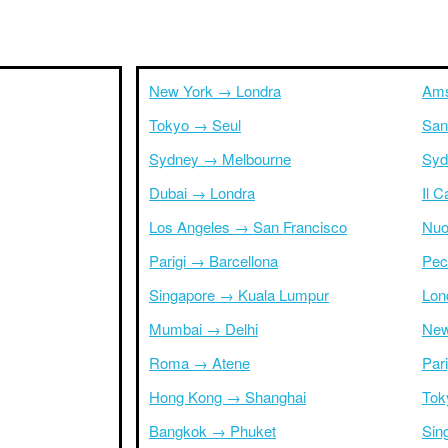
New York → Londra
Ams
Tokyo → Seul
San
Sydney → Melbourne
Syd
Dubai → Londra
Il 
Los Angeles → San Francisco
Nuo
Parigi → Barcellona
Pec
Singapore → Kuala Lumpur
Lon
Mumbai → Delhi
New
Roma → Atene
Par
Hong Kong → Shanghai
Tok
Bangkok → Phuket
Sin