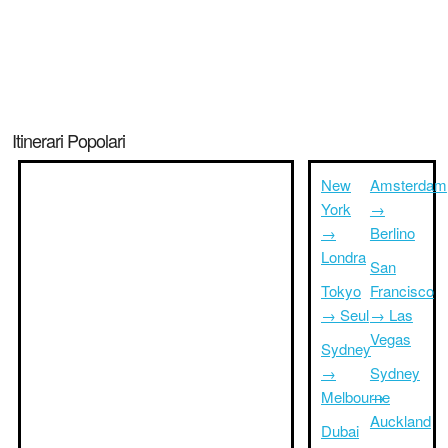
Itinerari Popolari
New
Amsterdam
York
→
→
Berlino
Londra
San
Tokyo
Francisco
→ Seul
→ Las
Vegas
Sydney
→
Sydney
Melbourne
→
Auckland
Dubai