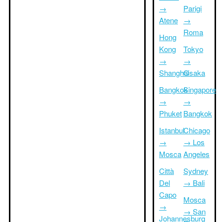
→
Parigi
Atene
→
Roma
Hong
Kong
Tokyo
→
→
Shanghai
Osaka
Bangkok
Singapore
→
→
Phuket
Bangkok
Istanbul
Chicago
→
→ Los
Mosca
Angeles
Città
Sydney
Del
→ Bali
Capo
Mosca
→
→ San
Johannesburg