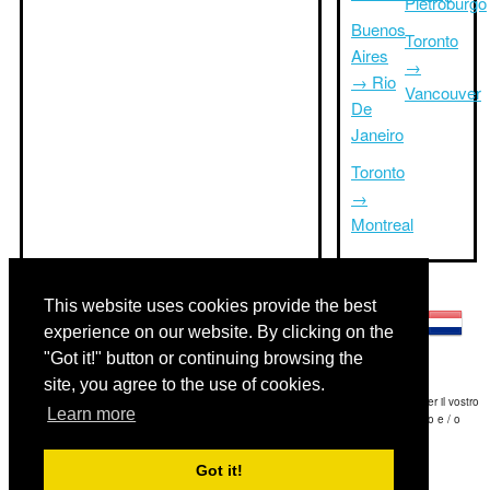
Pietroburgo
Buenos
Toronto
Aires
→
→ Rio
Vancouver
De
Janeiro
Toronto
→
Montreal
Altre lingue:
This website uses cookies provide the best
experience on our website. By clicking on the
"Got it!" button or continuing browsing the
site, you agree to the use of cookies.
Disclaimer: Le informazioni visualizzate su questo sito è la nostra migliore stima e per il vostro
Learn more
riferimento soltanto.Triptimeto.com non è responsabile di eventuali ritardi viaggio e / o
conseguenti danni provocato dalle informazioni fornite.
Got it!
Copyright 2015-2026
triptimeto.com
.