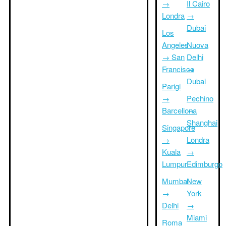
→
Il Cairo
Londra
→
Dubai
Los
Angeles
Nuova
→ San
Delhi
Francisco
→
Dubai
Parigi
→
Pechino
Barcellona
→
Shanghai
Singapore
→
Londra
Kuala
→
Lumpur
Edimburgo
Mumbai
New
→
York
Delhi
→
Miami
Roma