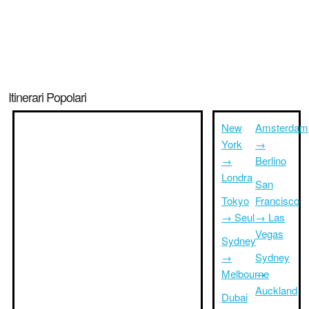
Itinerari Popolari
New
Amsterdam
York
→
→
Berlino
Londra
San
Tokyo
Francisco
→ Seul
→ Las
Vegas
Sydney
→
Sydney
Melbourne
→
Auckland
Dubai