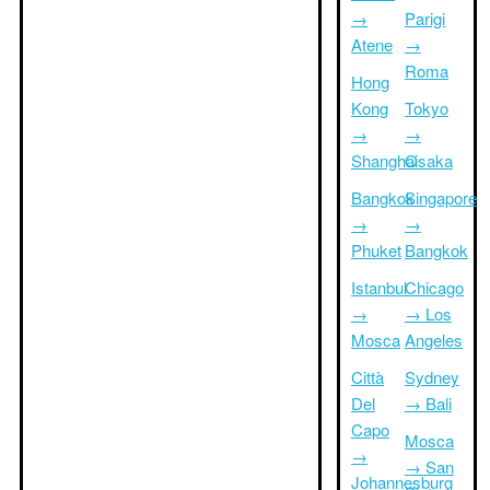
→
Parigi
Atene
→
Roma
Hong
Kong
Tokyo
→
→
Shanghai
Osaka
Bangkok
Singapore
→
→
Phuket
Bangkok
Istanbul
Chicago
→
→ Los
Mosca
Angeles
Città
Sydney
Del
→ Bali
Capo
Mosca
→
→ San
Johannesburg