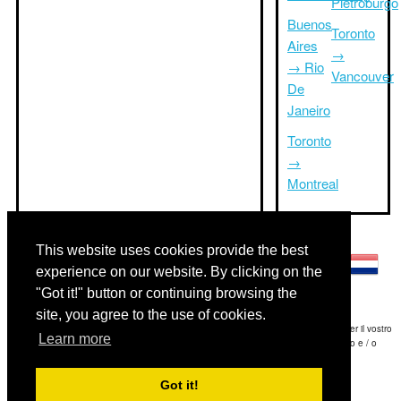
Pietroburgo
Buenos
Toronto
Aires
→
→ Rio
Vancouver
De
Janeiro
Toronto
→
Montreal
Altre lingue:
This website uses cookies provide the best
experience on our website. By clicking on the
"Got it!" button or continuing browsing the
site, you agree to the use of cookies.
Disclaimer: Le informazioni visualizzate su questo sito è la nostra migliore stima e per il vostro
Learn more
riferimento soltanto.Triptimeto.com non è responsabile di eventuali ritardi viaggio e / o
conseguenti danni provocato dalle informazioni fornite.
Got it!
Copyright 2015-2026
triptimeto.com
.