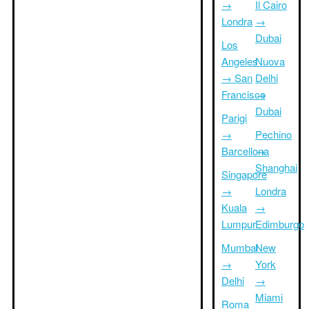
→
Il Cairo
Londra
→
Dubai
Los
Angeles
Nuova
→ San
Delhi
Francisco
→
Dubai
Parigi
→
Pechino
Barcellona
→
Shanghai
Singapore
→
Londra
Kuala
→
Lumpur
Edimburgo
Mumbai
New
→
York
Delhi
→
Miami
Roma