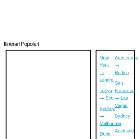
Itinerari Popolari
New
Amsterdam
York
→
→
Berlino
Londra
San
Tokyo
Francisco
→ Seul
→ Las
Vegas
Sydney
→
Sydney
Melbourne
→
Auckland
Dubai