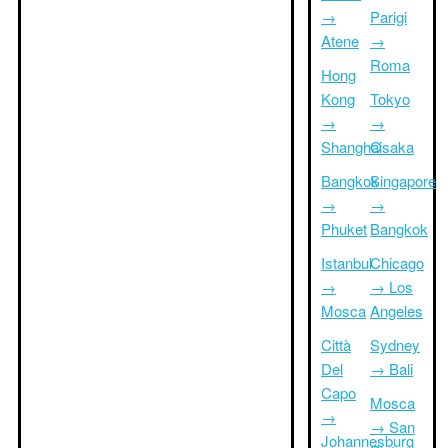
→
Parigi
Atene
→
Roma
Hong
Kong
Tokyo
→
→
Shanghai
Osaka
Bangkok
Singapore
→
→
Phuket
Bangkok
Istanbul
Chicago
→
→ Los
Mosca
Angeles
Città
Sydney
Del
→ Bali
Capo
Mosca
→
→ San
Johannesburg