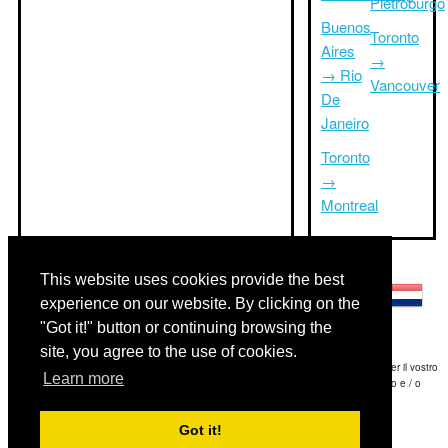
Pietroburgo
Buenos
Toronto
Aires
→
→ Rio
Vancouver
De
Janeiro
Toronto
→
Montreal
Altre lingue:
This website uses cookies provide the best
experience on our website. By clicking on the
"Got it!" button or continuing browsing the
site, you agree to the use of cookies.
Disclaimer: Le informazioni visualizzate su questo sito è la nostra migliore stima e per il vostro
Learn more
riferimento soltanto.Triptimeto.com non è responsabile di eventuali ritardi viaggio e / o
conseguenti danni provocato dalle informazioni fornite.
Got it!
Copyright 2015-2026
triptimeto.com
.