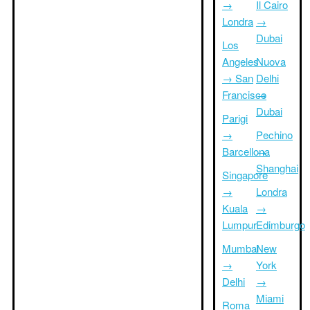
→
Il Cairo
Londra
→
Dubai
Los
Angeles
Nuova
→ San
Delhi
Francisco
→
Dubai
Parigi
→
Pechino
Barcellona
→
Shanghai
Singapore
→
Londra
Kuala
→
Lumpur
Edimburgo
Mumbai
New
→
York
Delhi
→
Miami
Roma