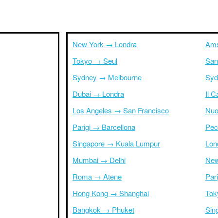
New York → Londra
Ams
Tokyo → Seul
San
Sydney → Melbourne
Syd
Dubai → Londra
Il 
Los Angeles → San Francisco
Nuo
Parigi → Barcellona
Pec
Singapore → Kuala Lumpur
Lon
Mumbai → Delhi
New
Roma → Atene
Par
Hong Kong → Shanghai
Tok
Bangkok → Phuket
Sin