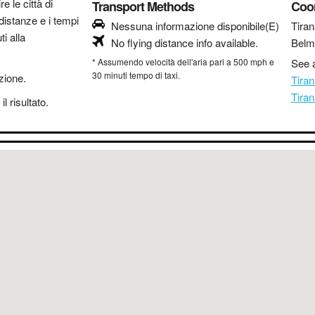
re le città di
Transport Methods
Coo
distanze e i tempi
Nessuna informazione disponibile(E)
Tiran
i alla
No flying distance info available.
Belm
* Assumendo velocità dell'aria pari a 500 mph e
See a
30 minuti tempo di taxi.
azione.
Tira
Tira
l risultato.