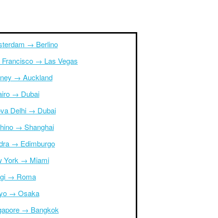
terdam → Berlino
 Francisco → Las Vegas
ney → Auckland
Cairo → Dubai
va Delhi → Dubai
hino → Shanghai
dra → Edimburgo
 York → Miami
igi → Roma
yo → Osaka
gapore → Bangkok