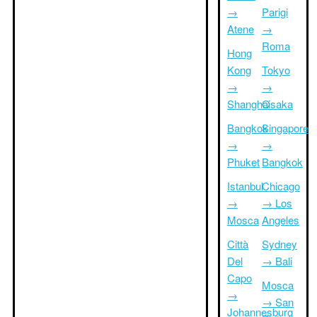
→
Parigi
Atene
→
Roma
Hong
Kong
Tokyo
→
→
Shanghai
Osaka
Bangkok
Singapore
→
→
Phuket
Bangkok
Istanbul
Chicago
→
→ Los
Mosca
Angeles
Città
Sydney
Del
→ Bali
Capo
Mosca
→
→ San
Johannesburg