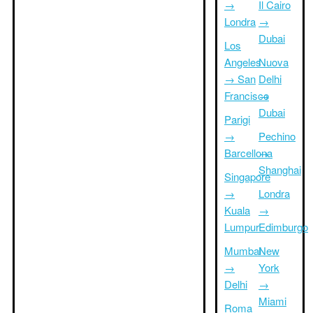
→
Il Cairo
Londra
→
Dubai
Los
Angeles
Nuova
→ San
Delhi
Francisco
→
Dubai
Parigi
→
Pechino
Barcellona
→
Shanghai
Singapore
→
Londra
Kuala
→
Lumpur
Edimburgo
Mumbai
New
→
York
Delhi
→
Miami
Roma