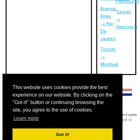
Pietroburgo
Buenos
Toronto
Aires
→
→ Rio
Vancouver
De
Janeiro
Toronto
→
Montreal
Altre lingue:
This website uses cookies provide the best
experience on our website. By clicking on the
"Got it!" button or continuing browsing the
site, you agree to the use of cookies.
Disclaimer: Le informazioni visualizzate su questo sito è la nostra migliore stima e per il vostro
Learn more
riferimento soltanto.Triptimeto.com non è responsabile di eventuali ritardi viaggio e / o
conseguenti danni provocato dalle informazioni fornite.
Got it!
Copyright 2015-2026
triptimeto.com
.