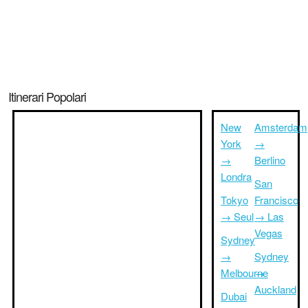
Itinerari Popolari
New
Amsterdam
York
→
→
Berlino
Londra
San
Tokyo
Francisco
→ Seul
→ Las
Vegas
Sydney
→
Sydney
Melbourne
→
Auckland
Dubai