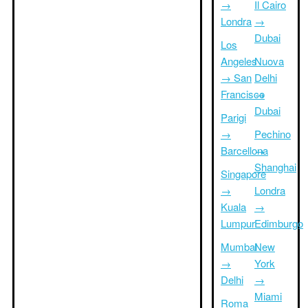
→
Il Cairo
Londra
→
Dubai
Los
Angeles
Nuova
→ San
Delhi
Francisco
→
Dubai
Parigi
→
Pechino
Barcellona
→
Shanghai
Singapore
→
Londra
Kuala
→
Lumpur
Edimburgo
Mumbai
New
→
York
Delhi
→
Miami
Roma