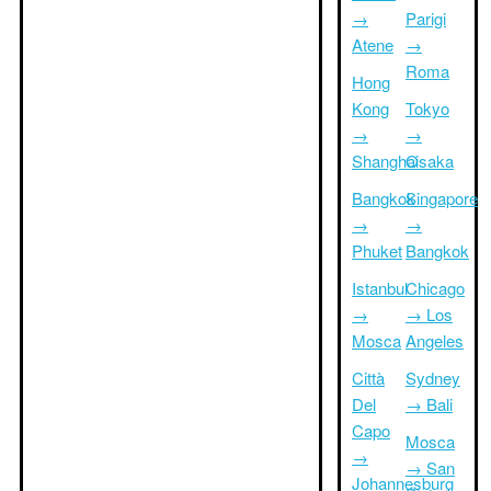
→
Parigi
Atene
→
Roma
Hong
Kong
Tokyo
→
→
Shanghai
Osaka
Bangkok
Singapore
→
→
Phuket
Bangkok
Istanbul
Chicago
→
→ Los
Mosca
Angeles
Città
Sydney
Del
→ Bali
Capo
Mosca
→
→ San
Johannesburg