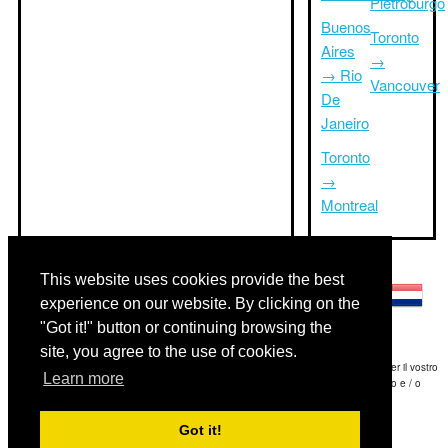
Pietroburgo
Buenos
Toronto
Aires
→
→ Rio
Vancouver
De
Janeiro
Toronto
→
Montreal
Altre lingue:
This website uses cookies provide the best
experience on our website. By clicking on the
"Got it!" button or continuing browsing the
site, you agree to the use of cookies.
Disclaimer: Le informazioni visualizzate su questo sito è la nostra migliore stima e per il vostro
Learn more
riferimento soltanto.Triptimeto.com non è responsabile di eventuali ritardi viaggio e / o
conseguenti danni provocato dalle informazioni fornite.
Got it!
Copyright 2015-2026
triptimeto.com
.