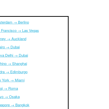
terdam → Berlino
 Francisco → Las Vegas
ney → Auckland
Cairo → Dubai
va Delhi → Dubai
hino → Shanghai
dra → Edimburgo
 York → Miami
igi → Roma
yo → Osaka
gapore → Bangkok