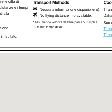
re le città di
Transport Methods
Coo
distanze e i tempi
Nessuna informazione disponibile(E)
Tiran
i alla
No flying distance info available.
Daka
* Assumendo velocità dell'aria pari a 500 mph e
See a
30 minuti tempo di taxi.
azione.
Tira
Tira
l risultato.