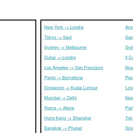
New York → Londra
Ams
Tokyo → Seul
San
Sydney → Melbourne
Syd
Dubai → Londra
Il 
Los Angeles → San Francisco
Nuo
Parigi → Barcellona
Pec
Singapore → Kuala Lumpur
Lon
Mumbai → Delhi
New
Roma → Atene
Par
Hong Kong → Shanghai
Tok
Bangkok → Phuket
Sin