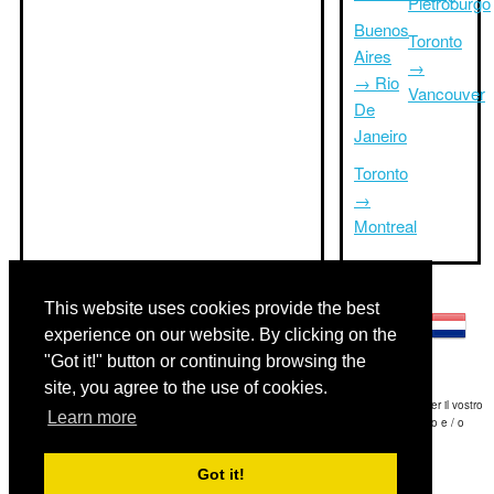
Pietroburgo
Buenos
Toronto
Aires
→
→ Rio
Vancouver
De
Janeiro
Toronto
→
Montreal
Altre lingue:
This website uses cookies provide the best
experience on our website. By clicking on the
"Got it!" button or continuing browsing the
site, you agree to the use of cookies.
Disclaimer: Le informazioni visualizzate su questo sito è la nostra migliore stima e per il vostro
Learn more
riferimento soltanto.Triptimeto.com non è responsabile di eventuali ritardi viaggio e / o
conseguenti danni provocato dalle informazioni fornite.
Got it!
Copyright 2015-2026
triptimeto.com
.