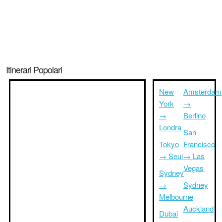
Itinerari Popolari
New
Amsterdam
York
→
→
Berlino
Londra
San
Tokyo
Francisco
→ Seul
→ Las
Vegas
Sydney
→
Sydney
Melbourne
→
Auckland
Dubai