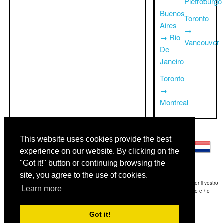
Pietroburgo
Buenos
Toronto
Aires
→
→ Rio
Vancouver
De
Janeiro
Toronto
→
Montreal
Altre lingue:
This website uses cookies provide the best
experience on our website. By clicking on the
"Got it!" button or continuing browsing the
site, you agree to the use of cookies.
Disclaimer: Le informazioni visualizzate su questo sito è la nostra migliore stima e per il vostro
Learn more
riferimento soltanto.Triptimeto.com non è responsabile di eventuali ritardi viaggio e / o
conseguenti danni provocato dalle informazioni fornite.
Got it!
Copyright 2015-2026
triptimeto.com
.