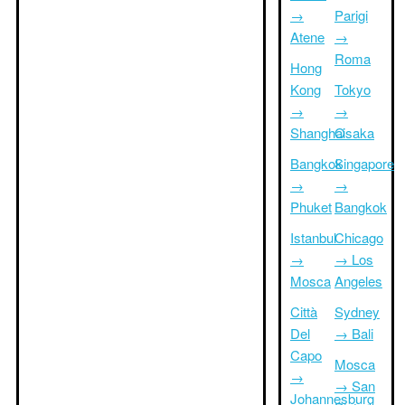
→
Parigi
Atene
→
Roma
Hong
Kong
Tokyo
→
→
Shanghai
Osaka
Bangkok
Singapore
→
→
Phuket
Bangkok
Istanbul
Chicago
→
→ Los
Mosca
Angeles
Città
Sydney
Del
→ Bali
Capo
Mosca
→
→ San
Johannesburg