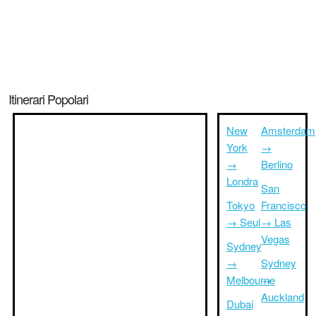
Itinerari Popolari
New
Amsterdam
York
→
→
Berlino
Londra
San
Tokyo
Francisco
→ Seul
→ Las
Vegas
Sydney
→
Sydney
Melbourne
→
Auckland
Dubai