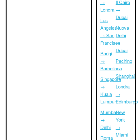
→
Il Cairo
Londra
→
Dubai
Los
Angeles
Nuova
→ San
Delhi
Francisco
→
Dubai
Parigi
→
Pechino
Barcellona
→
Shanghai
Singapore
→
Londra
Kuala
→
Lumpur
Edimburgo
Mumbai
New
→
York
Delhi
→
Miami
Roma