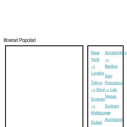
Itinerari Popolari
New
Amsterdam
York
→
→
Berlino
Londra
San
Tokyo
Francisco
→ Seul
→ Las
Vegas
Sydney
→
Sydney
Melbourne
→
Auckland
Dubai