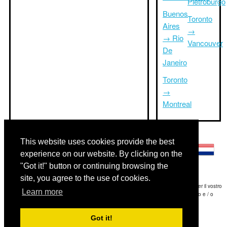
Pietroburgo
Buenos
Toronto
Aires
→
→ Rio
Vancouver
De
Janeiro
Toronto
→
Montreal
Altre lingue:
This website uses cookies provide the best
experience on our website. By clicking on the
"Got it!" button or continuing browsing the
site, you agree to the use of cookies.
Disclaimer: Le informazioni visualizzate su questo sito è la nostra migliore stima e per il vostro
Learn more
riferimento soltanto.Triptimeto.com non è responsabile di eventuali ritardi viaggio e / o
conseguenti danni provocato dalle informazioni fornite.
Got it!
Copyright 2015-2026
triptimeto.com
.