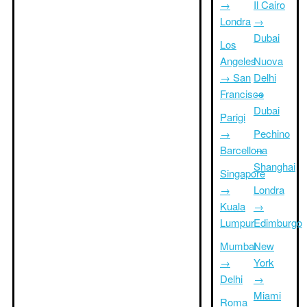
→
Il Cairo
Londra
→
Dubai
Los
Angeles
Nuova
→ San
Delhi
Francisco
→
Dubai
Parigi
→
Pechino
Barcellona
→
Shanghai
Singapore
→
Londra
Kuala
→
Lumpur
Edimburgo
Mumbai
New
→
York
Delhi
→
Miami
Roma