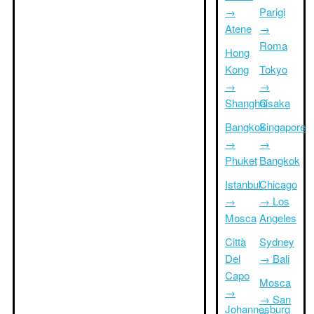
→
Parigi
Atene
→
Roma
Hong
Kong
Tokyo
→
→
Shanghai
Osaka
Bangkok
Singapore
→
→
Phuket
Bangkok
Istanbul
Chicago
→
→ Los
Mosca
Angeles
Città
Sydney
Del
→ Bali
Capo
Mosca
→
→ San
Johannesburg