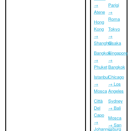
→
Parigi
Atene
→
Roma
Hong
Kong
Tokyo
→
→
Shanghai
Osaka
Bangkok
Singapore
→
→
Phuket
Bangkok
Istanbul
Chicago
→
→ Los
Mosca
Angeles
Città
Sydney
Del
→ Bali
Capo
Mosca
→
→ San
Johannesburg