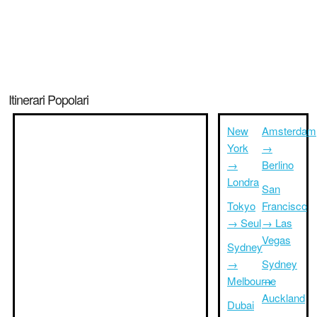
Itinerari Popolari
New
Amsterdam
York
→
→
Berlino
Londra
San
Tokyo
Francisco
→ Seul
→ Las
Vegas
Sydney
→
Sydney
Melbourne
→
Auckland
Dubai