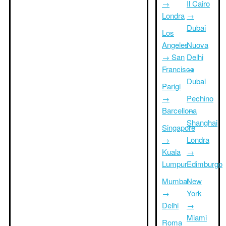
→
Il Cairo
Londra
→
Dubai
Los
Angeles
Nuova
→ San
Delhi
Francisco
→
Dubai
Parigi
→
Pechino
Barcellona
→
Shanghai
Singapore
→
Londra
Kuala
→
Lumpur
Edimburgo
Mumbai
New
→
York
Delhi
→
Miami
Roma