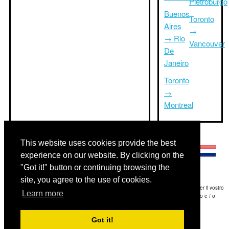
Pietroburgo
Buenos
Toronto
Aires
→
→ Rio
Vancouver
De
Janeiro
Toronto
→
Montreal
Altre lingue:
This website uses cookies provide the best
experience on our website. By clicking on the
"Got it!" button or continuing browsing the
site, you agree to the use of cookies.
Disclaimer: Le informazioni visualizzate su questo sito è la nostra migliore stima e per il vostro
Learn more
riferimento soltanto.Triptimeto.com non è responsabile di eventuali ritardi viaggio e / o
conseguenti danni provocato dalle informazioni fornite.
Got it!
Copyright 2015-2026
triptimeto.com
.