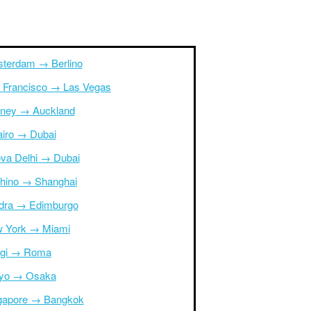
terdam → Berlino
 Francisco → Las Vegas
ney → Auckland
Cairo → Dubai
va Delhi → Dubai
hino → Shanghai
dra → Edimburgo
 York → Miami
igi → Roma
yo → Osaka
gapore → Bangkok