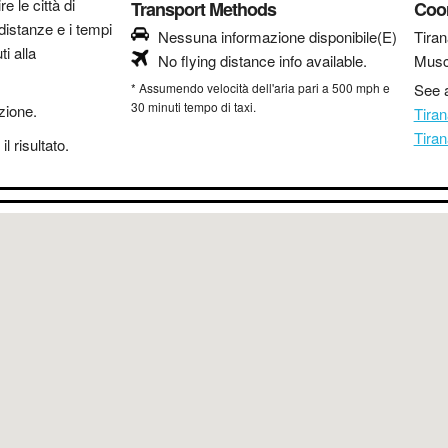
re le città di
Transport Methods
Coo
distanze e i tempi
Nessuna informazione disponibile(E)
Tiran
i alla
No flying distance info available.
Musc
* Assumendo velocità dell'aria pari a 500 mph e
See a
30 minuti tempo di taxi.
azione.
Tira
Tira
l risultato.