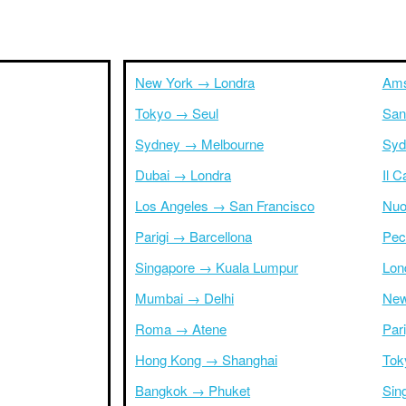
New York → Londra
Ams
Tokyo → Seul
San
Sydney → Melbourne
Syd
Dubai → Londra
Il 
Los Angeles → San Francisco
Nuo
Parigi → Barcellona
Pec
Singapore → Kuala Lumpur
Lon
Mumbai → Delhi
New
Roma → Atene
Par
Hong Kong → Shanghai
Tok
Bangkok → Phuket
Sin