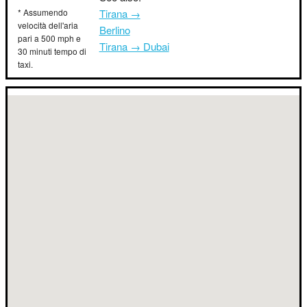
* Assumendo
Tirana →
velocità dell'aria
Berlino
pari a 500 mph e
Tirana → Dubai
30 minuti tempo di
taxi.