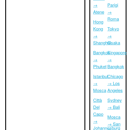
→
Parigi
Atene
→
Roma
Hong
Kong
Tokyo
→
→
Shanghai
Osaka
Bangkok
Singapore
→
→
Phuket
Bangkok
Istanbul
Chicago
→
→ Los
Mosca
Angeles
Città
Sydney
Del
→ Bali
Capo
Mosca
→
→ San
Johannesburg