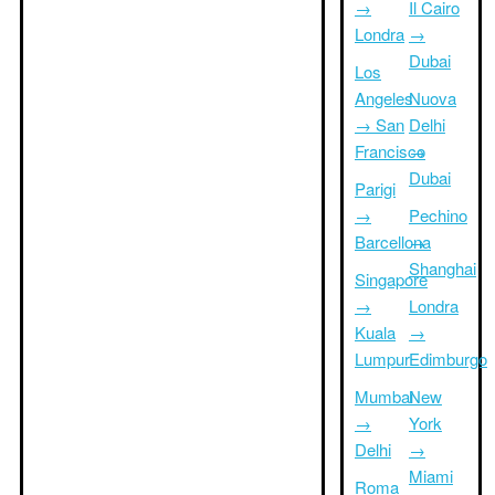
→
Il Cairo
Londra
→
Dubai
Los
Angeles
Nuova
→ San
Delhi
Francisco
→
Dubai
Parigi
→
Pechino
Barcellona
→
Shanghai
Singapore
→
Londra
Kuala
→
Lumpur
Edimburgo
Mumbai
New
→
York
Delhi
→
Miami
Roma