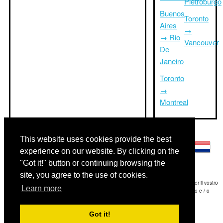
Pietroburgo
Buenos
Toronto
Aires
→
→ Rio
Vancouver
De
Janeiro
Toronto
→
Montreal
Altre lingue:
This website uses cookies provide the best
experience on our website. By clicking on the
"Got it!" button or continuing browsing the
site, you agree to the use of cookies.
Disclaimer: Le informazioni visualizzate su questo sito è la nostra migliore stima e per il vostro
Learn more
riferimento soltanto.Triptimeto.com non è responsabile di eventuali ritardi viaggio e / o
conseguenti danni provocato dalle informazioni fornite.
Got it!
Copyright 2015-2026
triptimeto.com
.