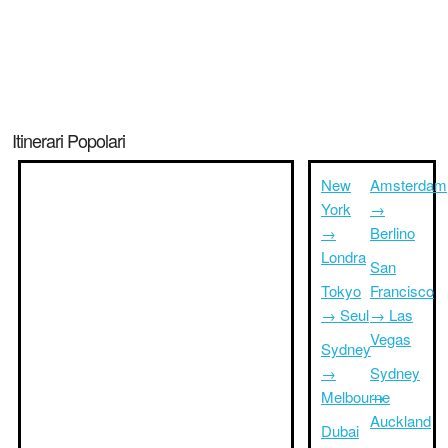
Itinerari Popolari
New
Amsterdam
York
→
→
Berlino
Londra
San
Tokyo
Francisco
→ Seul
→ Las
Vegas
Sydney
→
Sydney
Melbourne
→
Auckland
Dubai