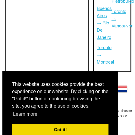
Pietroburgo
Buenos
Toronto
Aires
→
→ Rio
Vancouver
De
Janeiro
Toronto
→
Montreal
Altre lingue:
This website uses cookies provide the best
experience on our website. By clicking on the
"Got it!" button or continuing browsing the
site, you agree to the use of cookies.
Disclaimer: Le informazioni visualizzate su questo sito è la nostra migliore stima e per il vostro
Learn more
riferimento soltanto.Triptimeto.com non è responsabile di eventuali ritardi viaggio e / o
conseguenti danni provocato dalle informazioni fornite.
Got it!
Copyright 2015-2026
triptimeto.com
.