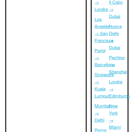
→
Il Cairo
Londra
→
Dubai
Los
Angeles
Nuova
→ San
Delhi
Francisco
→
Dubai
Parigi
→
Pechino
Barcellona
→
Shanghai
Singapore
→
Londra
Kuala
→
Lumpur
Edimburgo
Mumbai
New
→
York
Delhi
→
Miami
Roma