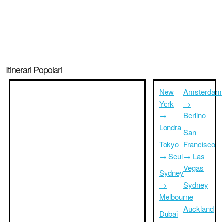
Itinerari Popolari
New
Amsterdam
York
→
→
Berlino
Londra
San
Tokyo
Francisco
→ Seul
→ Las
Vegas
Sydney
→
Sydney
Melbourne
→
Auckland
Dubai