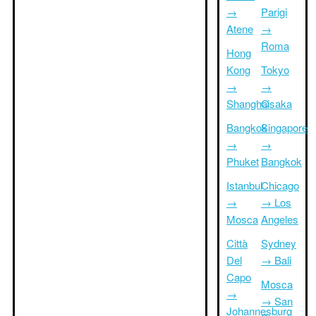
→
Parigi
Atene
→
Roma
Hong
Kong
Tokyo
→
→
Shanghai
Osaka
Bangkok
Singapore
→
→
Phuket
Bangkok
Istanbul
Chicago
→
→ Los
Mosca
Angeles
Città
Sydney
Del
→ Bali
Capo
Mosca
→
→ San
Johannesburg