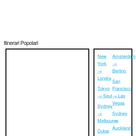
Itinerari Popolari
New
Amsterdam
York
→
→
Berlino
Londra
San
Tokyo
Francisco
→ Seul
→ Las
Vegas
Sydney
→
Sydney
Melbourne
→
Auckland
Dubai