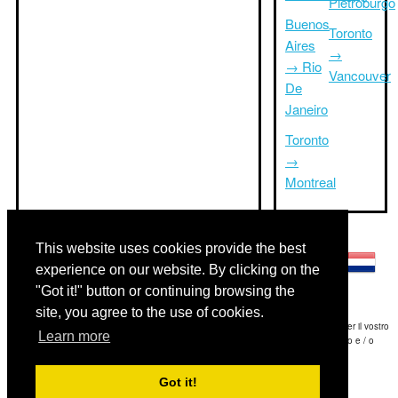
Pietroburgo
Buenos
Toronto
Aires
→
→ Rio
Vancouver
De
Janeiro
Toronto
→
Montreal
Altre lingue:
This website uses cookies provide the best
experience on our website. By clicking on the
"Got it!" button or continuing browsing the
site, you agree to the use of cookies.
Disclaimer: Le informazioni visualizzate su questo sito è la nostra migliore stima e per il vostro
Learn more
riferimento soltanto.Triptimeto.com non è responsabile di eventuali ritardi viaggio e / o
conseguenti danni provocato dalle informazioni fornite.
Got it!
Copyright 2015-2026
triptimeto.com
.