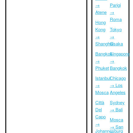
→
Parigi
Atene
→
Roma
Hong
Kong
Tokyo
→
→
Shanghai
Osaka
Bangkok
Singapore
→
→
Phuket
Bangkok
Istanbul
Chicago
→
→ Los
Mosca
Angeles
Città
Sydney
Del
→ Bali
Capo
Mosca
→
→ San
Johannesburg