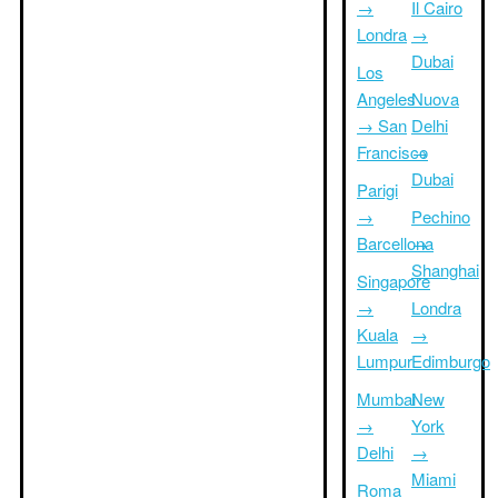
→
Il Cairo
Londra
→
Dubai
Los
Angeles
Nuova
→ San
Delhi
Francisco
→
Dubai
Parigi
→
Pechino
Barcellona
→
Shanghai
Singapore
→
Londra
Kuala
→
Lumpur
Edimburgo
Mumbai
New
→
York
Delhi
→
Miami
Roma