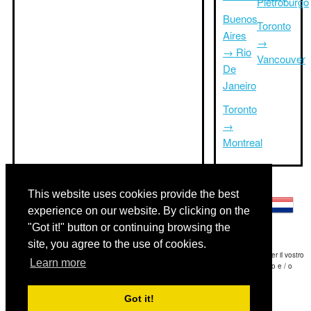
Pietroburgo
Buenos
Toronto
Aires
→
→ Rio
Vancouver
De
Janeiro
Toronto
→
Montreal
Altre lingue:
This website uses cookies provide the best
experience on our website. By clicking on the
"Got it!" button or continuing browsing the
site, you agree to the use of cookies.
Disclaimer: Le informazioni visualizzate su questo sito è la nostra migliore stima e per il vostro
Learn more
riferimento soltanto.Triptimeto.com non è responsabile di eventuali ritardi viaggio e / o
conseguenti danni provocato dalle informazioni fornite.
Got it!
Copyright 2015-2026
triptimeto.com
.