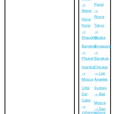
→
Parigi
Atene
→
Roma
Hong
Kong
Tokyo
→
→
Shanghai
Osaka
Bangkok
Singapore
→
→
Phuket
Bangkok
Istanbul
Chicago
→
→ Los
Mosca
Angeles
Città
Sydney
Del
→ Bali
Capo
Mosca
→
→ San
Johannesburg