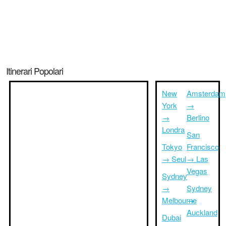
Itinerari Popolari
New
Amsterdam
York
→
→
Berlino
Londra
San
Tokyo
Francisco
→ Seul
→ Las
Vegas
Sydney
→
Sydney
Melbourne
→
Auckland
Dubai