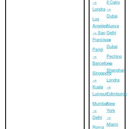
→
Il Cairo
Londra
→
Dubai
Los
Angeles
Nuova
→ San
Delhi
Francisco
→
Dubai
Parigi
→
Pechino
Barcellona
→
Shanghai
Singapore
→
Londra
Kuala
→
Lumpur
Edimburgo
Mumbai
New
→
York
Delhi
→
Miami
Roma