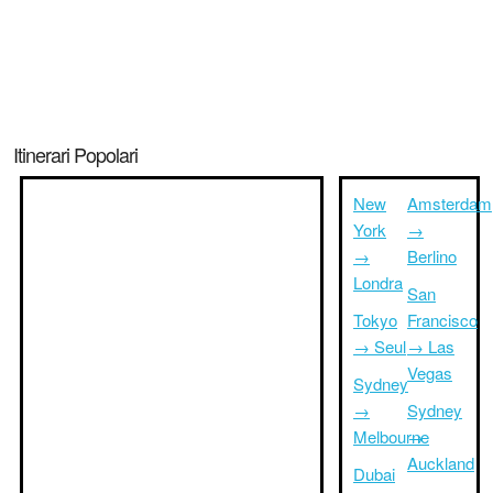
Itinerari Popolari
New
Amsterdam
York
→
→
Berlino
Londra
San
Tokyo
Francisco
→ Seul
→ Las
Vegas
Sydney
→
Sydney
Melbourne
→
Auckland
Dubai