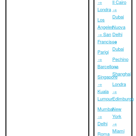
→
Il Cairo
Londra
→
Dubai
Los
Angeles
Nuova
→ San
Delhi
Francisco
→
Dubai
Parigi
→
Pechino
Barcellona
→
Shanghai
Singapore
→
Londra
Kuala
→
Lumpur
Edimburgo
Mumbai
New
→
York
Delhi
→
Miami
Roma