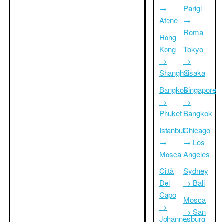
→
Parigi
Atene
→
Roma
Hong
Kong
Tokyo
→
→
Shanghai
Osaka
Bangkok
Singapore
→
→
Phuket
Bangkok
Istanbul
Chicago
→
→ Los
Mosca
Angeles
Città
Sydney
Del
→ Bali
Capo
Mosca
→
→ San
Johannesburg