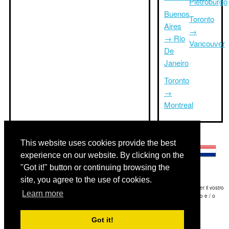
Pietroburgo
Buenos
Toronto
Aires
→
→ Rio
Vancouver
De
Janeiro
Toronto
→
Montreal
Altre lingue:
This website uses cookies provide the best
experience on our website. By clicking on the
"Got it!" button or continuing browsing the
site, you agree to the use of cookies.
Disclaimer: Le informazioni visualizzate su questo sito è la nostra migliore stima e per il vostro
Learn more
riferimento soltanto.Triptimeto.com non è responsabile di eventuali ritardi viaggio e / o
conseguenti danni provocato dalle informazioni fornite.
Got it!
Copyright 2015-2026
triptimeto.com
.