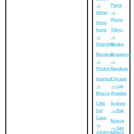
→
Parigi
Atene
→
Roma
Hong
Kong
Tokyo
→
→
Shanghai
Osaka
Bangkok
Singapore
→
→
Phuket
Bangkok
Istanbul
Chicago
→
→ Los
Mosca
Angeles
Città
Sydney
Del
→ Bali
Capo
Mosca
→
→ San
Johannesburg