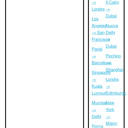
→
Il Cairo
Londra
→
Dubai
Los
Angeles
Nuova
→ San
Delhi
Francisco
→
Dubai
Parigi
→
Pechino
Barcellona
→
Shanghai
Singapore
→
Londra
Kuala
→
Lumpur
Edimburgo
Mumbai
New
→
York
Delhi
→
Miami
Roma