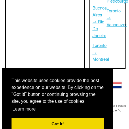
Pietroburgo
Buenos
Toronto
Aires
→
→ Rio
Vancouver
De
Janeiro
Toronto
→
Montreal
Altre lingue:
This website uses cookies provide the best
experience on our website. By clicking on the
"Got it!" button or continuing browsing the
site, you agree to the use of cookies.
Disclaimer: Le informazioni visualizzate su questo sito è la nostra migliore stima e per il vostro
Learn more
riferimento soltanto.Triptimeto.com non è responsabile di eventuali ritardi viaggio e / o
conseguenti danni provocato dalle informazioni fornite.
Got it!
Copyright 2015-2026
triptimeto.com
.