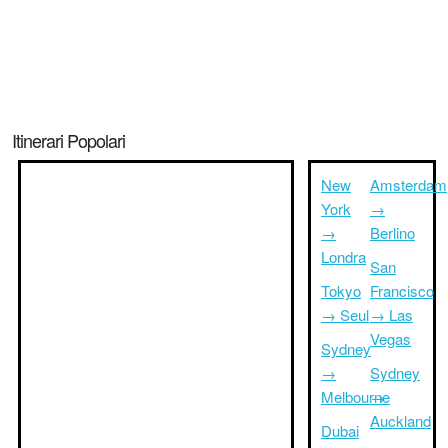
Itinerari Popolari
New
Amsterdam
York
→
→
Berlino
Londra
San
Tokyo
Francisco
→ Seul
→ Las
Vegas
Sydney
→
Sydney
Melbourne
→
Auckland
Dubai