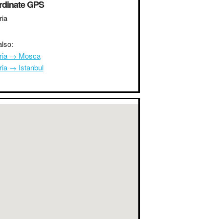
rdinate GPS
ria
lso:
oria → Mosca
ria → Istanbul