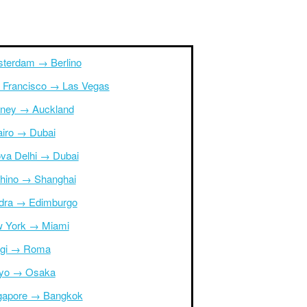
terdam → Berlino
 Francisco → Las Vegas
ney → Auckland
Cairo → Dubai
va Delhi → Dubai
hino → Shanghai
dra → Edimburgo
 York → Miami
igi → Roma
yo → Osaka
gapore → Bangkok