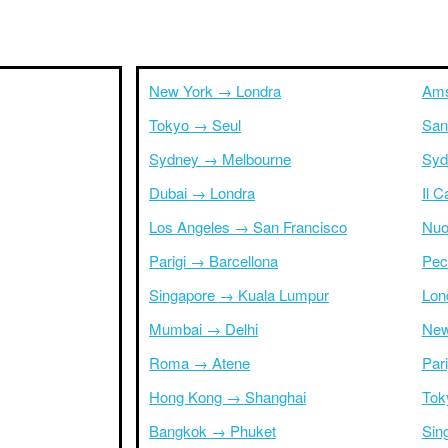
New York → Londra
Ams
Tokyo → Seul
San
Sydney → Melbourne
Syd
Dubai → Londra
Il 
Los Angeles → San Francisco
Nuo
Parigi → Barcellona
Pec
Singapore → Kuala Lumpur
Lon
Mumbai → Delhi
New
Roma → Atene
Par
Hong Kong → Shanghai
Tok
Bangkok → Phuket
Sin