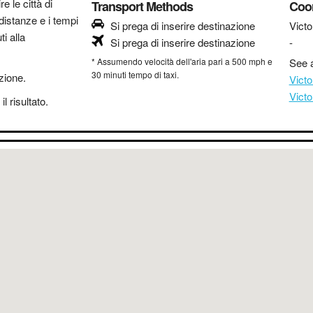
re le città di
Transport Methods
Coo
distanze e i tempi
Si prega di inserire destinazione
Victo
i alla
Si prega di inserire destinazione
-
* Assumendo velocità dell'aria pari a 500 mph e
See a
30 minuti tempo di taxi.
azione.
Vict
Victo
l risultato.