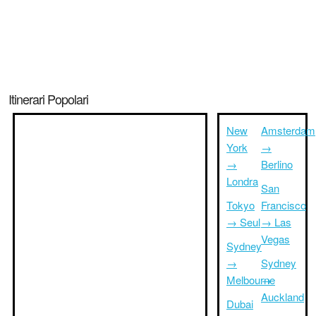
Itinerari Popolari
New
Amsterdam
York
→
→
Berlino
Londra
San
Tokyo
Francisco
→ Seul
→ Las
Vegas
Sydney
→
Sydney
Melbourne
→
Auckland
Dubai