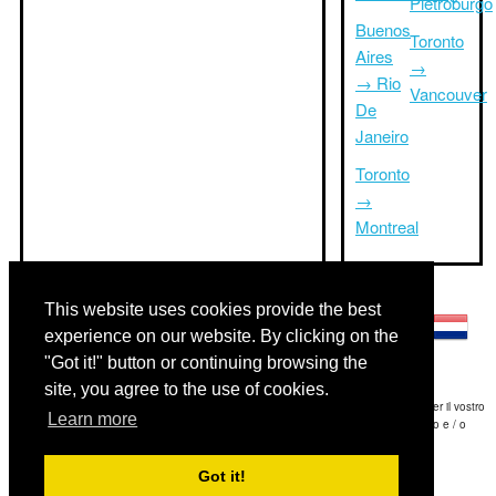
Pietroburgo
Buenos
Toronto
Aires
→
→ Rio
Vancouver
De
Janeiro
Toronto
→
Montreal
Altre lingue:
This website uses cookies provide the best
experience on our website. By clicking on the
"Got it!" button or continuing browsing the
site, you agree to the use of cookies.
Disclaimer: Le informazioni visualizzate su questo sito è la nostra migliore stima e per il vostro
Learn more
riferimento soltanto.Triptimeto.com non è responsabile di eventuali ritardi viaggio e / o
conseguenti danni provocato dalle informazioni fornite.
Got it!
Copyright 2015-2026
triptimeto.com
.