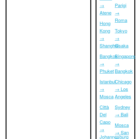
→
Parigi
Atene
→
Roma
Hong
Kong
Tokyo
→
→
Shanghai
Osaka
Bangkok
Singapore
→
→
Phuket
Bangkok
Istanbul
Chicago
→
→ Los
Mosca
Angeles
Città
Sydney
Del
→ Bali
Capo
Mosca
→
→ San
Johannesburg