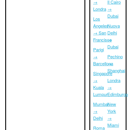
→
Il Cairo
Londra
→
Dubai
Los
Angeles
Nuova
→ San
Delhi
Francisco
→
Dubai
Parigi
→
Pechino
Barcellona
→
Shanghai
Singapore
→
Londra
Kuala
→
Lumpur
Edimburgo
Mumbai
New
→
York
Delhi
→
Miami
Roma