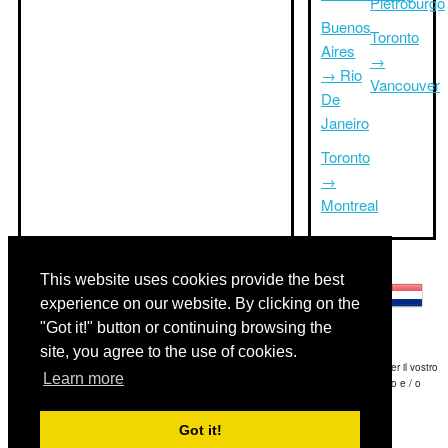
Pietroburgo
Buenos
Toronto
Aires
→
→ Rio
Vancouver
De
Janeiro
Toronto
→
Montreal
Altre lingue:
This website uses cookies provide the best
experience on our website. By clicking on the
"Got it!" button or continuing browsing the
site, you agree to the use of cookies.
Disclaimer: Le informazioni visualizzate su questo sito è la nostra migliore stima e per il vostro
Learn more
riferimento soltanto.Triptimeto.com non è responsabile di eventuali ritardi viaggio e / o
conseguenti danni provocato dalle informazioni fornite.
Got it!
Copyright 2015-2026
triptimeto.com
.