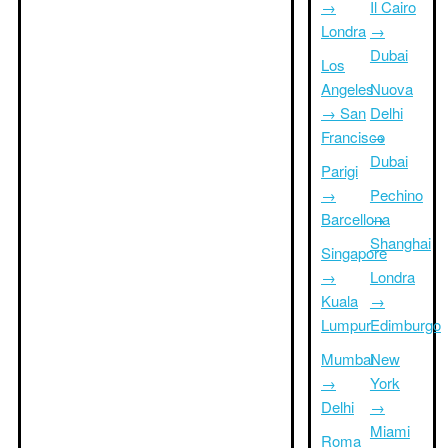
→
Il Cairo
Londra
→
Dubai
Los
Angeles
Nuova
→ San
Delhi
Francisco
→
Dubai
Parigi
→
Pechino
Barcellona
→
Shanghai
Singapore
→
Londra
Kuala
→
Lumpur
Edimburgo
Mumbai
New
→
York
Delhi
→
Miami
Roma