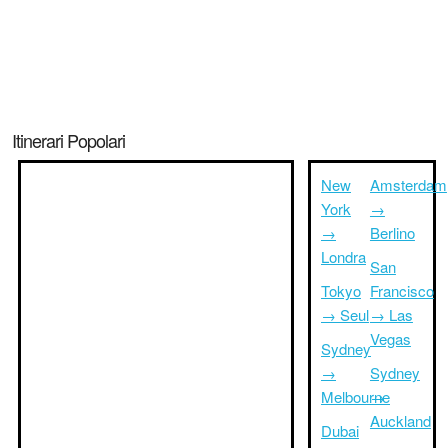
Itinerari Popolari
New
Amsterdam
York
→
→
Berlino
Londra
San
Tokyo
Francisco
→ Seul
→ Las
Vegas
Sydney
→
Sydney
Melbourne
→
Auckland
Dubai