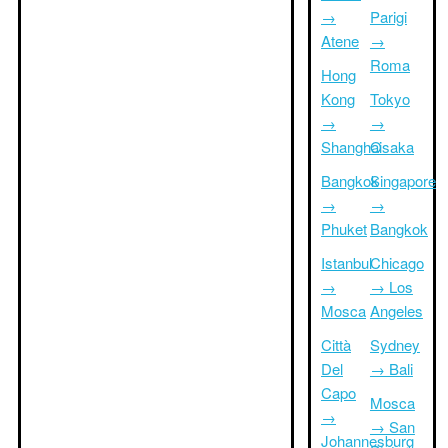
→
Parigi
Atene
→
Roma
Hong
Kong
Tokyo
→
→
Shanghai
Osaka
Bangkok
Singapore
→
→
Phuket
Bangkok
Istanbul
Chicago
→
→ Los
Mosca
Angeles
Città
Sydney
Del
→ Bali
Capo
Mosca
→
→ San
Johannesburg